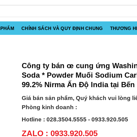
 PHẨM
CHÍNH SÁCH VÀ QUY ĐỊNH CHUNG
THƯƠNG H
Công ty bán œ cung ứng Washi
Soda * Powder Muối Sodium Car
99.2% Nirma Ấn Độ India tại Bến
Giá bán sản phẩm, Quý khách vui lòng li
Phòng kinh doanh :
Hotline : 028.3504.5555 - 0933.920.505
ZALO : 0933.920.505