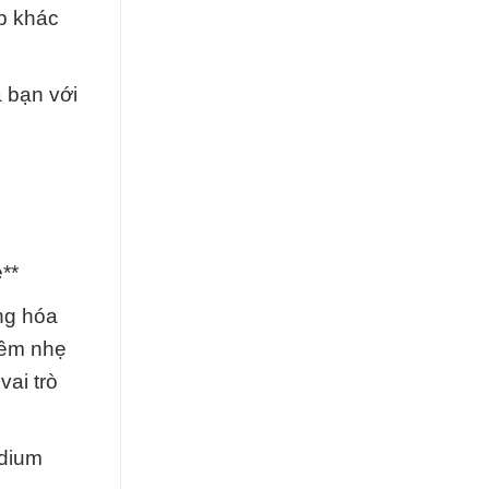
p khác
 bạn với
**
ng hóa
iềm nhẹ
ai trò
odium