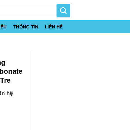
IỆU
THÔNG TIN
LIÊN HỆ
ng
bonate
 Tre
ên hệ