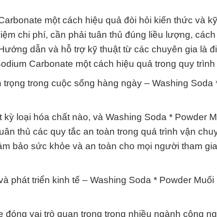
rbonate một cách hiệu quả đòi hỏi kiến thức và k
iệm chi phí, cần phải tuân thủ đúng liều lượng, các
Hướng dẫn và hỗ trợ kỹ thuật từ các chuyên gia là đ
odium Carbonate một cách hiệu quả trong quy trình 
n trọng trong cuộc sống hàng ngày – Washing Soda
ất kỳ loại hóa chất nào, và Washing Soda * Powder M
uân thủ các quy tắc an toàn trong quá trình vận chu
đảm bảo sức khỏe và an toàn cho mọi người tham gia
t và phát triển kinh tế – Washing Soda * Powder Muố
đóng vai trò quan trọng trong nhiều ngành công n