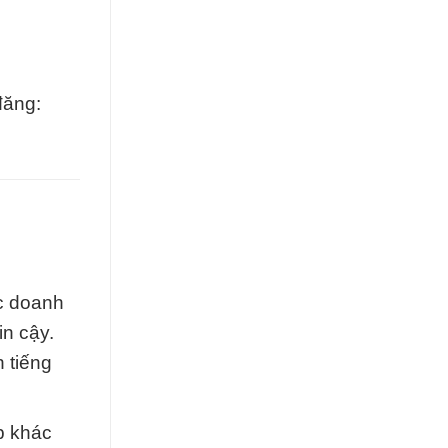
đăng:
ác doanh
in cậy.
 tiếng
p khác