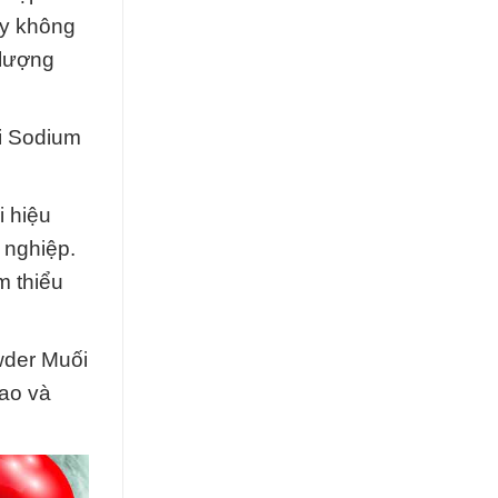
ày không
 lượng
ối Sodium
i hiệu
 nghiệp.
m thiểu
wder Muối
ao và