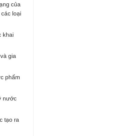
dạng của
các loại
c khai
và gia
hực phẩm
lý nước
c tạo ra