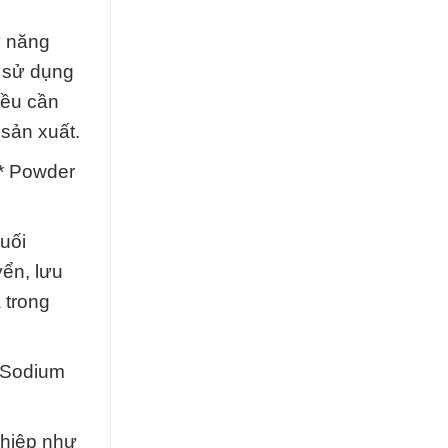
ỹ năng
h sử dụng
iều cần
sản xuất.
 * Powder
uối
yển, lưu
 trong
i Sodium
ghiệp như