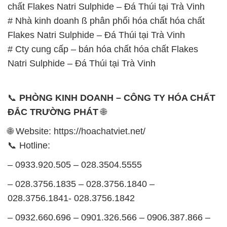
Natri Sulphide – Đá Thúi tại Trà Vinh
📞
PHÒNG KINH DOANH – CÔNG TY HÓA CHẤT
ĐẮC TRƯỜNG PHÁT
🌐
🌐 Website: https://hoachatviet.net/
📞 Hotline:
– 0933.920.505 – 028.3504.5555
– 028.3756.1835 – 028.3756.1840 –
028.3756.1841- 028.3756.1842
– 0932.660.696 – 0901.326.566 – 0906.387.866 –
0902.765.866
📧 Email: hoachat@dactruongphat.vn
GIỜ LÀM VIỆC TẠI CÔNG TY HÓA CHẤT ĐẮC
TRƯỜNG PHÁT