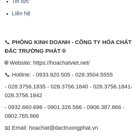
📞
PHÒNG KINH DOANH - CÔNG TY HÓA CHẤT
ĐẮC TRƯỜNG PHÁT
🌐
🌐 Website: https://hoachatviet.net/
📞 Hotline: - 0933.920.505 - 028.3504.5555
- 028.3756.1835 - 028.3756.1840 - 028.3756.1841-
028.3756.1842
- 0932.660.696 - 0901.326.566 - 0906.387.866 -
0902.765.866
📧 Email: hoachat@dactruongphat.vn
ĐỊA CHỈ
1229C Quốc lộ 1A, Phường Bình Trị Đông B,
Quận Bình Tân, TP. Hồ Chí Minh