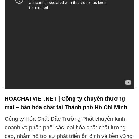
HOACHATVIET.NET | Công ty chuyên thương
mại – bán hóa chất tại Thành phố Hồ Chí Minh
Công ty Hóa Chất Đắc Trường Phát chuyên kinh
doanh và phân phối các loại hóa chất chất lượng
cao, nhằm hỗ trợ sự phát triển ổn định và bền vững
cho các doanh nghiệp khách hàng. Với sứ mệnh
cung cấp sản phẩm chất lượng và dịch vụ chuyên
nghiệp, công ty nhằm đáp ứng mọi nhu cầu trong
lĩnh vực hóa chất và xử lý nước.