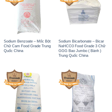
Sodium Benzoate – Mốc Bột
Sodium Bicarbonate – Bicar
Chữ Cam Food Grade Trung
NaHCO3 Food Grade 3 Chữ
Quốc China
GGG Bao Jumbo ( Bành )
Trung Quốc China
Phèn Nhôm – Al2(SO4)3 17%
Sodium Sulfide NA2S – Đá
Trung Quốc China
Thối Liyuan Trung Quốc China