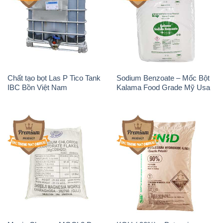
Chất tạo bọt Las P Tico Tank
Sodium Benzoate – Mốc Bột
IBC Bồn Việt Nam
Kalama Food Grade Mỹ Usa
Magie Clorua – MGCL2 Dạng
KOH ( 90%) – Potassium
Vảy Shreeji Magnesia Works
Hydroxide Unid Hàn Quốc
Ấn Độ India
Korea