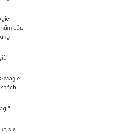
agie
 phẩm của
xung
giê
 © Magie
 khách
agiê
qua sự