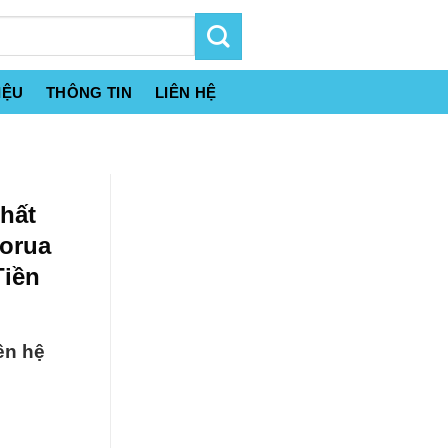
IỆU
THÔNG TIN
LIÊN HỆ
chất
lorua
Tiền
ên hệ