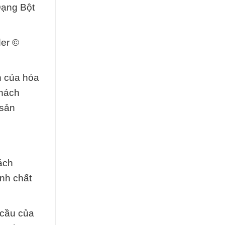
Dạng Bột
der ©
n của hóa
khách
 sản
ách
ịnh chất
 cầu của