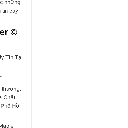
ợc những
 tin cậy
er ©
y Tín Tại
*
 thường,
óa Chất
h Phố Hồ
Magie