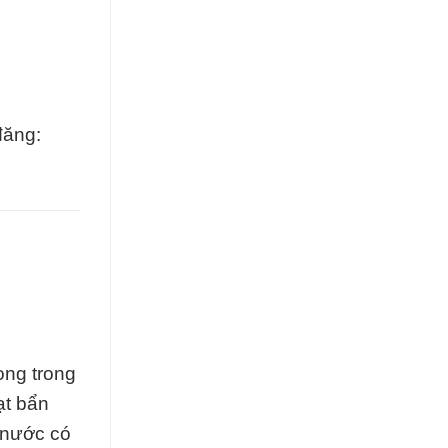
đăng:
ọng trong
ạt bẩn
g nước có