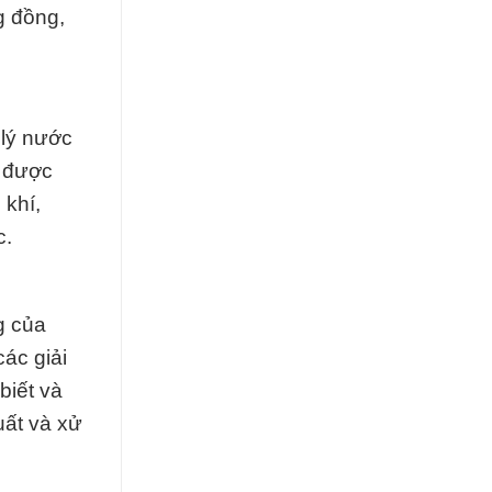
g đồng,
 lý nước
g được
 khí,
c.
g của
ác giải
biết và
uất và xử