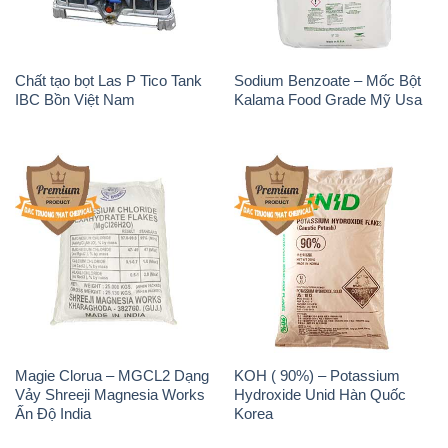
Magie Clorua – MGCL2 Dạng
KOH ( 90%) – Potassium
Vảy Shreeji Magnesia Works
Hydroxide Unid Hàn Quốc
Ấn Độ India
Korea
Sodium Percarbonate Dạng
Sodium Acetate – Natri