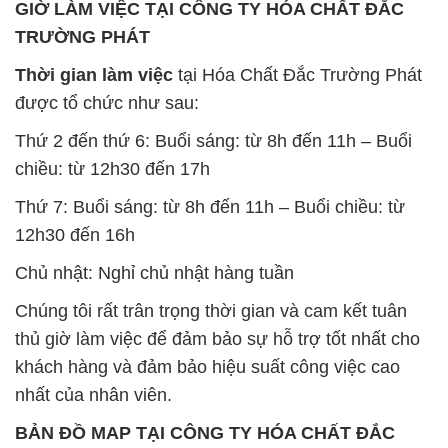
Chủ nhật: Nghỉ chủ nhật hàng tuần
Chúng tôi rất trân trọng thời gian và cam kết tuân
thủ giờ làm việc để đảm bảo sự hỗ trợ tốt nhất cho
khách hàng và đảm bảo hiệu suất công việc cao
nhất của nhân viên.
BẢN ĐỒ MAP TẠI CÔNG TY HÓA CHẤT ĐẮC
TRƯỜNG PHÁT
ĐỊA CHỈ: 1229C Quốc lộ 1A, Phường Bình Trị
Đông B, Quận Bình Tân, Sài Gòn TP. Hồ Chí
Minh