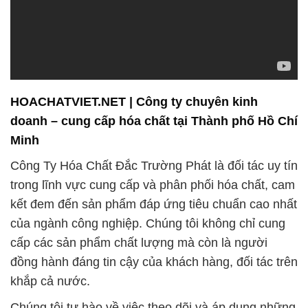
trong lĩnh vực cung cấp và phân phối hóa chất, cam
kết đem đến sản phẩm đáp ứng tiêu chuẩn cao nhất
của ngành công nghiệp. Chúng tôi không chỉ cung
cấp các sản phẩm chất lượng mà còn là người
đồng hành đáng tin cậy của khách hàng, đối tác trên
khắp cả nước.
Chúng tôi tự hào về việc theo dõi và áp dụng những
xu hướng mới nhất trong ngành hóa chất, giúp
khách hàng của chúng tôi luôn tiếp cận được những
giải pháp tiên tiến nhất. Mối quan hệ đối tác đáng tin
cậy của chúng tôi được xây dựng trên sự chăm sóc
kỹ lưỡng và cam kết đáp ứng mọi yêu cầu của
khách hàng.
Danh mục sản phẩm đa dạng của chúng tôi bao
gồm nhiều loại hóa chất, đảm bảo đáp ứng đầy đủ