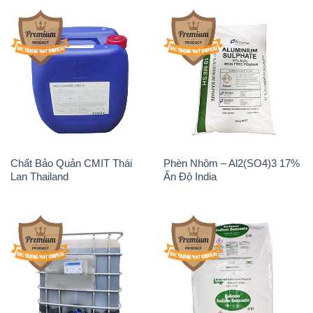
Lan Thailand
Ấn Độ India
Chất tạo bọt Las P Tico Tank
Sodium Benzoate – Mốc Bột
IBC Bồn Việt Nam
Kalama Food Grade Mỹ Usa