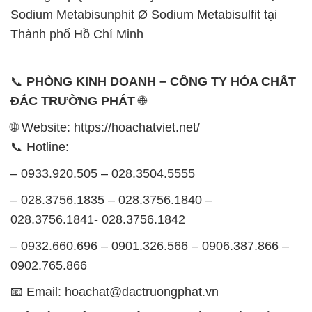
– 0933.920.505 – 028.3504.5555
– 028.3756.1835 – 028.3756.1840 –
028.3756.1841- 028.3756.1842
– 0932.660.696 – 0901.326.566 – 0906.387.866 –
0902.765.866
📧 Email: hoachat@dactruongphat.vn
GIỜ LÀM VIỆC TẠI CÔNG TY HÓA CHẤT ĐẮC
TRƯỜNG PHÁT
Thời gian làm việc
tại Hóa Chất Đắc Trường Phát
được tổ chức như sau:
Thứ 2 đến thứ 6: Buổi sáng: từ 8h đến 11h – Buổi
chiều: từ 12h30 đến 17h
Thứ 7: Buổi sáng: từ 8h đến 11h – Buổi chiều: từ
12h30 đến 16h