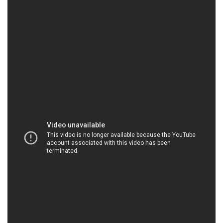
HOACHATVIET.NET | Công ty chuyên kinh
doanh – cung cấp hóa chất tại Thành phố Hồ Chí
Minh
Công Ty Hóa Chất Đắc Trường Phát là đối tác uy tín