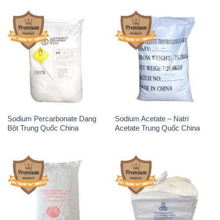
Bột Trung Quốc China
Acetate Trung Quốc China
Sodium Benzoate – Mốc Bột
Sodium Bicarbonate – Bicar
Chữ Cam Food Grade Trung
NaHCO3 Food Grade 3 Chữ
Quốc China
GGG Bao Jumbo ( Bành )
Trung Quốc China