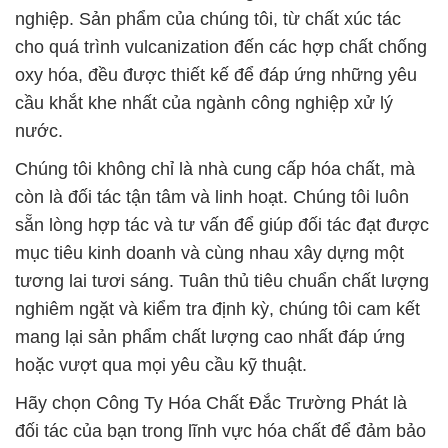
mục tiêu kinh doanh và cùng nhau xây dựng một
tương lai tươi sáng. Tuân thủ tiêu chuẩn chất lượng
nghiêm ngặt và kiểm tra định kỳ, chúng tôi cam kết
mang lại sản phẩm chất lượng cao nhất đáp ứng
hoặc vượt qua mọi yêu cầu kỹ thuật.
Hãy chọn Công Ty Hóa Chất Đắc Trường Phát là
đối tác của bạn trong lĩnh vực hóa chất để đảm bảo
sự thành công và phát triển bền vững.
# Cty chuyên thương mại ♥ cung cấp hóa chất hóa
chất Bột Sodium Metabisunphit Ø Sodium
Metabisulfit tại Thành phố Hồ Chí Minh
# Đơn vị cung ứng > bán hóa chất hóa chất Bột
Sodium Metabisunphit Ø Sodium Metabisulfit tại
Thành phố Hồ Chí Minh
# Địa chỉ chuyên bán ß cung ứng hóa chất hóa chất
Bột Sodium Metabisunphit Ø Sodium Metabisulfit tại