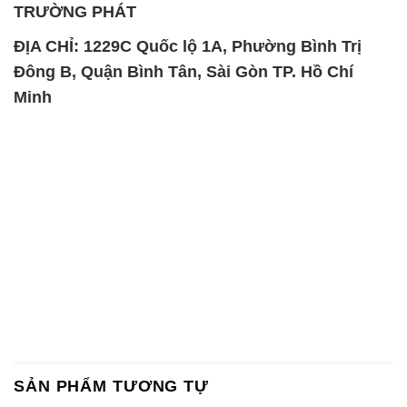
SẢN PHẨM TƯƠNG TỰ
Chất Bảo Quản CMIT Thái
Phèn Nhôm – Al2(SO4)3 17%