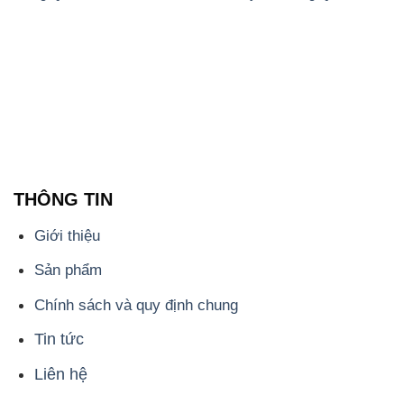
Giới thiệu
Sản phẩm
Chính sách và quy định chung
Tin tức
Liên hệ
📞
PHÒNG KINH DOANH - CÔNG TY HÓA CHẤT
ĐẮC TRƯỜNG PHÁT
🌐
🌐 Website: https://hoachatviet.net/
📞 Hotline: - 0933.920.505 - 028.3504.5555
- 028.3756.1835 - 028.3756.1840 - 028.3756.1841-
028.3756.1842