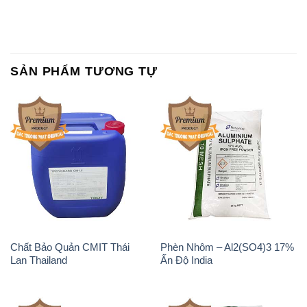
SẢN PHẨM TƯƠNG TỰ
Chất Bảo Quản CMIT Thái
Phèn Nhôm – Al2(SO4)3 17%
Lan Thailand
Ấn Độ India