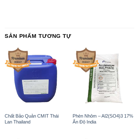
SẢN PHẨM TƯƠNG TỰ
Chất Bảo Quản CMIT Thái
Phèn Nhôm – Al2(SO4)3 17%
Lan Thailand
Ấn Độ India