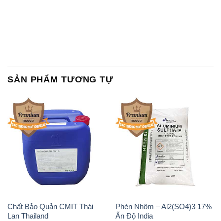
SẢN PHẨM TƯƠNG TỰ
Chất Bảo Quản CMIT Thái
Phèn Nhôm – Al2(SO4)3 17%
Lan Thailand
Ấn Độ India