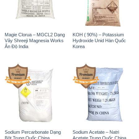
Magie Clorua – MGCL2 Dạng
KOH ( 90%) – Potassium
Vảy Shreeji Magnesia Works
Hydroxide Unid Hàn Quốc
Ấn Độ India
Korea
Sodium Percarbonate Dạng
Sodium Acetate – Natri
Bột Trung Quốc China
Acetate Trung Quốc China