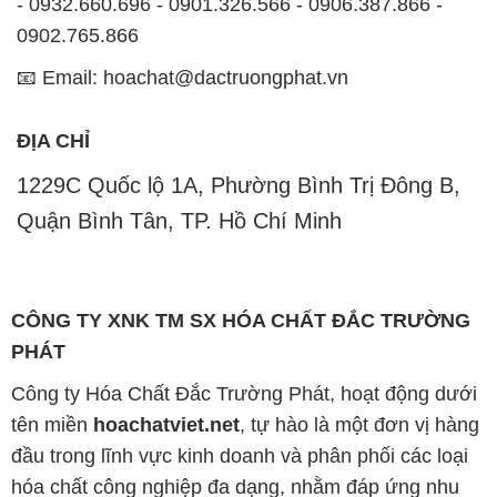
- 0932.660.696 - 0901.326.566 - 0906.387.866 -
0902.765.866
📧 Email: hoachat@dactruongphat.vn
ĐỊA CHỈ
1229C Quốc lộ 1A, Phường Bình Trị Đông B,
Quận Bình Tân, TP. Hồ Chí Minh
CÔNG TY XNK TM SX HÓA CHẤT ĐẮC TRƯỜNG
PHÁT
Công ty Hóa Chất Đắc Trường Phát, hoạt động dưới
tên miền
hoachatviet.net
, tự hào là một đơn vị hàng
đầu trong lĩnh vực kinh doanh và phân phối các loại
hóa chất công nghiệp đa dạng, nhằm đáp ứng nhu