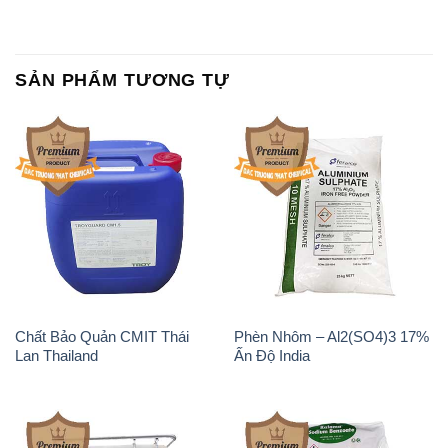
SẢN PHẨM TƯƠNG TỰ
Chất Bảo Quản CMIT Thái
Phèn Nhôm – Al2(SO4)3 17%
Lan Thailand
Ấn Độ India