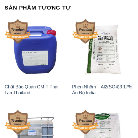
SẢN PHẨM TƯƠNG TỰ
Chất Bảo Quản CMIT Thái
Phèn Nhôm – Al2(SO4)3 17%
Lan Thailand
Ấn Độ India