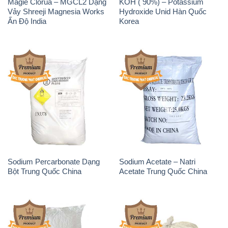
Magie Clorua – MGCL2 Dạng
KOH ( 90%) – Potassium
Vảy Shreeji Magnesia Works
Hydroxide Unid Hàn Quốc
Ấn Độ India
Korea
Sodium Percarbonate Dạng
Sodium Acetate – Natri
Bột Trung Quốc China
Acetate Trung Quốc China