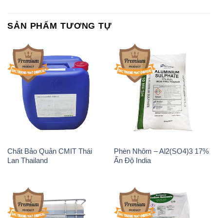
SẢN PHẨM TƯƠNG TỰ
Chất Bảo Quản CMIT Thái
Phèn Nhôm – Al2(SO4)3 17%
Lan Thailand
Ấn Độ India