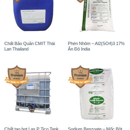
Chất Bảo Quản CMIT Thái
Phèn Nhôm – Al2(SO4)3 17%
Lan Thailand
Ấn Độ India
Chất tạo bọt Las P Tico Tank
Sodium Benzoate – Mốc Bột