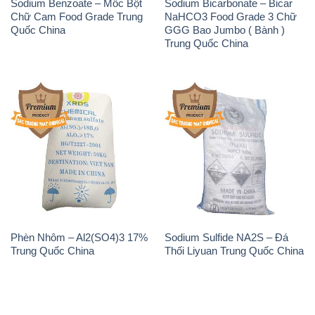
Sodium Benzoate – Mốc Bột
Sodium Bicarbonate – Bicar
Chữ Cam Food Grade Trung
NaHCO3 Food Grade 3 Chữ
Quốc China
GGG Bao Jumbo ( Bành )
Trung Quốc China
Phèn Nhôm – Al2(SO4)3 17%
Sodium Sulfide NA2S – Đá
Trung Quốc China
Thối Liyuan Trung Quốc China