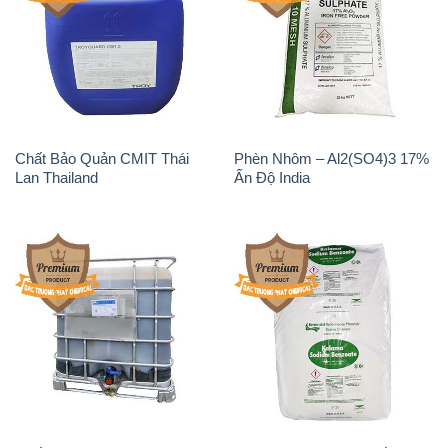
Chất tạo bọt Las P Tico Tank
Sodium Benzoate – Mốc Bột
IBC Bồn Việt Nam
Kalama Food Grade Mỹ Usa