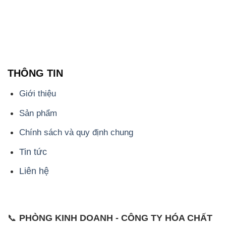
Chính sách và quy định chung
Tin tức
Liên hệ
📞
PHÒNG KINH DOANH - CÔNG TY HÓA CHẤT
ĐẮC TRƯỜNG PHÁT
🌐
🌐 Website: https://hoachatviet.net/
📞 Hotline: - 0933.920.505 - 028.3504.5555
- 028.3756.1835 - 028.3756.1840 - 028.3756.1841-
028.3756.1842
- 0932.660.696 - 0901.326.566 - 0906.387.866 -
0902.765.866