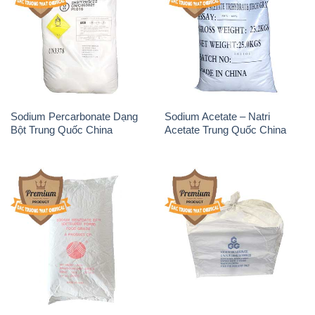
Sodium Benzoate – Mốc Bột
Sodium Bicarbonate – Bicar
Chữ Cam Food Grade Trung
NaHCO3 Food Grade 3 Chữ
Quốc China
GGG Bao Jumbo ( Bành )
Trung Quốc China