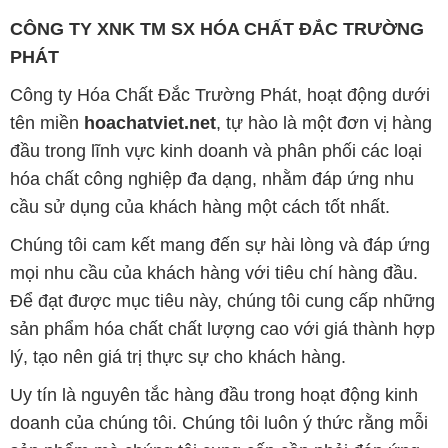
Chúng tôi cam kết mang đến sự hài lòng và đáp ứng
mọi nhu cầu của khách hàng với tiêu chí hàng đầu.
Để đạt được mục tiêu này, chúng tôi cung cấp những
sản phẩm hóa chất chất lượng cao với giá thành hợp
lý, tạo nên giá trị thực sự cho khách hàng.
Uy tín là nguyên tắc hàng đầu trong hoạt động kinh
doanh của chúng tôi. Chúng tôi luôn ý thức rằng mỗi
sản phẩm mà chúng tôi cung cấp cần phải đáp ứng
tiêu chuẩn chất lượng cao, đảm bảo sự hài lòng của
đối tác. Đồng thời, chúng tôi luôn đặt mức giá hợp lý,
nhằm tạo điều kiện cho sự phát triển và sự tồn tại
bền vững trên con đường phía trước.
Công ty Hóa Chất Đắc Trường Phát có khả năng đáp
ứng đa dạng các nhu cầu về hóa chất cho tất cả các
ngành nghề và lĩnh vực sản xuất tại TP. Hồ Chí Minh.
Chúng tôi đặt sứ mệnh cung cấp và phân phối những