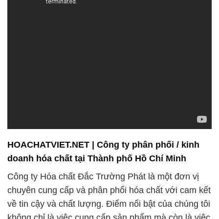
HOACHATVIET.NET | Công ty phân phối / kinh
doanh hóa chất tại Thành phố Hồ Chí Minh
Công ty Hóa chất Đắc Trường Phát là một đơn vị
chuyên cung cấp và phân phối hóa chất với cam kết
về tin cậy và chất lượng. Điểm nổi bật của chúng tôi
không chỉ là việc cung cấp sản phẩm mà còn là việc
xây dựng mối quan hệ đối tác lâu dài với khách
hàng.
Chúng tôi tự hào là đối tác uy tín về hóa chất công
nghiệp, và đặc biệt chú trọng vào ngành sản xuất
thức ăn gia súc. Chúng tôi cung cấp các hóa chất
chất lượng và an toàn, đảm bảo rằng sản phẩm của
khách hàng đáp ứng được các tiêu chuẩn cao nhất.
Khách hàng của chúng tôi không chỉ tin tưởng về