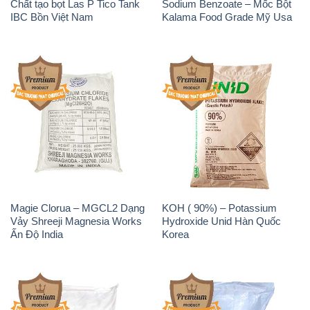
Magie Clorua – MGCL2 Dạng
KOH ( 90%) – Potassium
Vảy Shreeji Magnesia Works
Hydroxide Unid Hàn Quốc
Ấn Độ India
Korea
Sodium Percarbonate Dạng
Sodium Acetate – Natri
Bột Trung Quốc China
Acetate Trung Quốc China