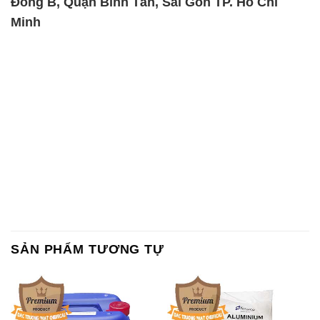
SẢN PHẨM TƯƠNG TỰ
Chất Bảo Quản CMIT Thái
Phèn Nhôm – Al2(SO4)3 17%
Lan Thailand
Ấn Độ India