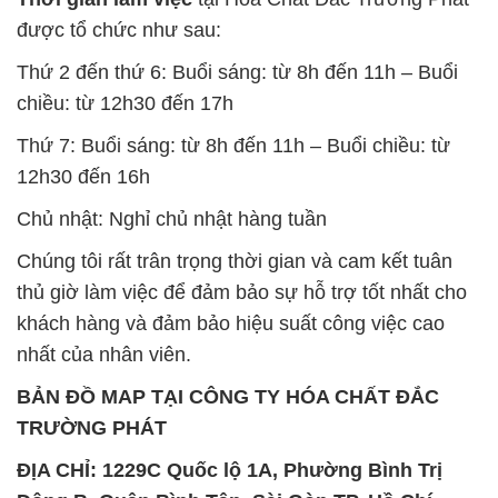
thủ giờ làm việc để đảm bảo sự hỗ trợ tốt nhất cho
khách hàng và đảm bảo hiệu suất công việc cao
nhất của nhân viên.
BẢN ĐỒ MAP TẠI CÔNG TY HÓA CHẤT ĐẮC
TRƯỜNG PHÁT
ĐỊA CHỈ: 1229C Quốc lộ 1A, Phường Bình Trị
Đông B, Quận Bình Tân, Sài Gòn TP. Hồ Chí
Minh