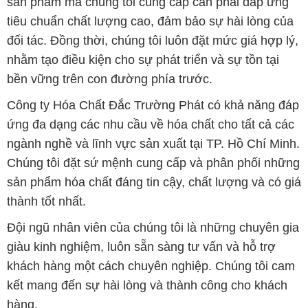
sản phẩm hóa chất đáng tin cậy, chất lượng và có giá
thành tốt nhất.
Đội ngũ nhân viên của chúng tôi là những chuyên gia
giàu kinh nghiệm, luôn sẵn sàng tư vấn và hỗ trợ
khách hàng một cách chuyên nghiệp. Chúng tôi cam
kết mang đến sự hài lòng và thành công cho khách
hàng.
Để biết thêm thông tin chi tiết và được tư vấn, quý
khách hàng có thể truy cập vào trang web của chúng
tôi tại địa chỉ hoachatviet.net. Chúng tôi rất mong
được phục vụ và xây dựng mối quan hệ cùng phát
triển lâu dài với quý khách hàng.
Bản quyền © 2016 hoachatviet.net
CÔNG TY XNK TM SX HÓA CHẤT ĐẮC TRƯỜNG PHÁT