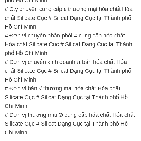
Hồ Chí Minh
# Đơn vị bán √ thương mại hóa chất Hóa chất
Silicate Cục # Silicat Dạng Cục tại Thành phố Hồ
Chí Minh
# Đơn vị thương mại Ø cung cấp hóa chất Hóa chất
Silicate Cục # Silicat Dạng Cục tại Thành phố Hồ
Chí Minh
📞
PHÒNG KINH DOANH – CÔNG TY HÓA CHẤT
ĐẮC TRƯỜNG PHÁT
🌐
🌐 Website: https://hoachatviet.net/
📞 Hotline:
– 0933.920.505 – 028.3504.5555
– 028.3756.1835 – 028.3756.1840 –
028.3756.1841- 028.3756.1842