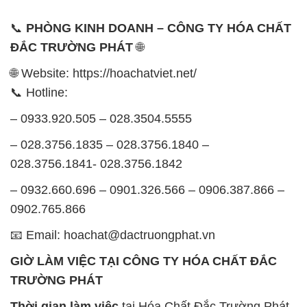
– 0932.660.696 – 0901.326.566 – 0906.387.866 –
0902.765.866
📧 Email: hoachat@dactruongphat.vn
GIỜ LÀM VIỆC TẠI CÔNG TY HÓA CHẤT ĐẮC
TRƯỜNG PHÁT
Thời gian làm việc
tại Hóa Chất Đắc Trường Phát
được tổ chức như sau:
Thứ 2 đến thứ 6: Buổi sáng: từ 8h đến 11h – Buổi
chiều: từ 12h30 đến 17h
Thứ 7: Buổi sáng: từ 8h đến 11h – Buổi chiều: từ
12h30 đến 16h
Chủ nhật: Nghỉ chủ nhật hàng tuần
Chúng tôi rất trân trọng thời gian và cam kết tuân