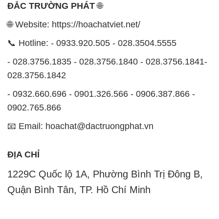
📧 Email: hoachat@dactruongphat.vn
ĐỊA CHỈ
1229C Quốc lộ 1A, Phường Bình Trị Đông B,
Quận Bình Tân, TP. Hồ Chí Minh
CÔNG TY XNK TM SX HÓA CHẤT ĐẮC TRƯỜNG
PHÁT
Công ty Hóa Chất Đắc Trường Phát, hoạt động dưới
tên miền
hoachatviet.net
, tự hào là một đơn vị hàng
đầu trong lĩnh vực kinh doanh và phân phối các loại
hóa chất công nghiệp đa dạng, nhằm đáp ứng nhu
cầu sử dụng của khách hàng một cách tốt nhất.