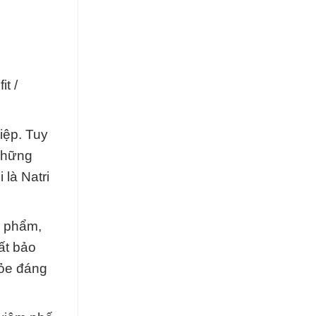
t /
iệp. Tuy
 những
 là Natri
c phẩm,
ất bảo
hỏe đáng