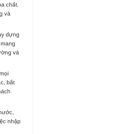
óa chất.
g và
xây dựng
t mang
rường và
 mọi
c, bắt
hách
 nước,
iệc nhập