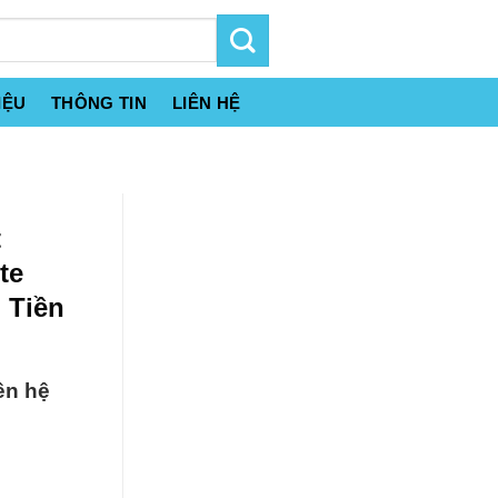
IỆU
THÔNG TIN
LIÊN HỆ
t
te
 Tiền
ên hệ