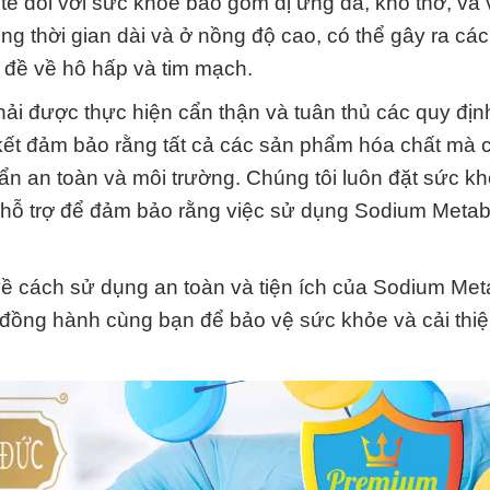
ite đối với sức khỏe bao gồm dị ứng da, khó thở, và
ong thời gian dài và ở nồng độ cao, có thể gây ra cá
 đề về hô hấp và tim mạch.
hải được thực hiện cẩn thận và tuân thủ các quy địn
ết đảm bảo rằng tất cả các sản phẩm hóa chất mà c
ẩn an toàn và môi trường. Chúng tôi luôn đặt sức k
hỗ trợ để đảm bảo rằng việc sử dụng Sodium Metabi
 về cách sử dụng an toàn và tiện ích của Sodium Meta
 đồng hành cùng bạn để bảo vệ sức khỏe và cải thiệ