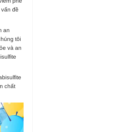
 viêm phế
c vấn đề
h an
húng tôi
hỏe và an
sulfite
bisulfite
n chất