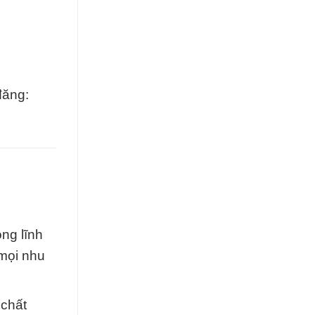
đăng:
ng lĩnh
mọi nhu
 chất