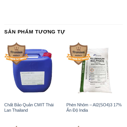
SẢN PHẨM TƯƠNG TỰ
Chất Bảo Quản CMIT Thái
Phèn Nhôm – Al2(SO4)3 17%
Lan Thailand
Ấn Độ India