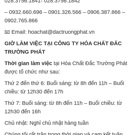
028.3756.1841- 028.3756.1842
– 0932.660.696 – 0901.326.566 – 0906.387.866 –
0902.765.866
📧 Email: hoachat@dactruongphat.vn
GIỜ LÀM VIỆC TẠI CÔNG TY HÓA CHẤT ĐẮC
TRƯỜNG PHÁT
Thời gian làm việc
tại Hóa Chất Đắc Trường Phát
được tổ chức như sau:
Thứ 2 đến thứ 6: Buổi sáng: từ 8h đến 11h – Buổi
chiều: từ 12h30 đến 17h
Thứ 7: Buổi sáng: từ 8h đến 11h – Buổi chiều: từ
12h30 đến 16h
Chủ nhật: Nghỉ chủ nhật hàng tuần
Chúng tôi rất trân trọng thời gian và cam kết tuân