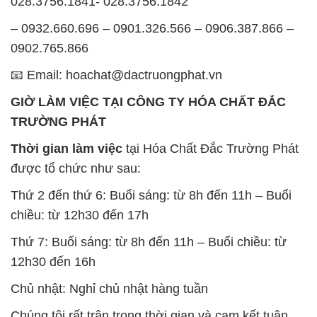
028.3756.1841- 028.3756.1842
– 0932.660.696 – 0901.326.566 – 0906.387.866 –
0902.765.866
📧 Email: hoachat@dactruongphat.vn
GIỜ LÀM VIỆC TẠI CÔNG TY HÓA CHẤT ĐẮC
TRƯỜNG PHÁT
Thời gian làm việc
tại Hóa Chất Đắc Trường Phát
được tổ chức như sau:
Thứ 2 đến thứ 6: Buổi sáng: từ 8h đến 11h – Buổi
chiều: từ 12h30 đến 17h
Thứ 7: Buổi sáng: từ 8h đến 11h – Buổi chiều: từ
12h30 đến 16h
Chủ nhật: Nghỉ chủ nhật hàng tuần
Chúng tôi rất trân trọng thời gian và cam kết tuân