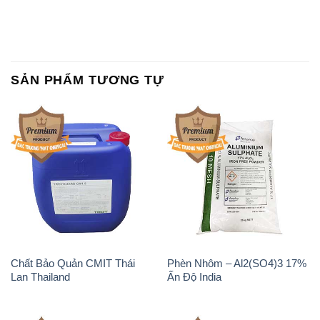
SẢN PHẨM TƯƠNG TỰ
Chất Bảo Quản CMIT Thái
Phèn Nhôm – Al2(SO4)3 17%
Lan Thailand
Ấn Độ India