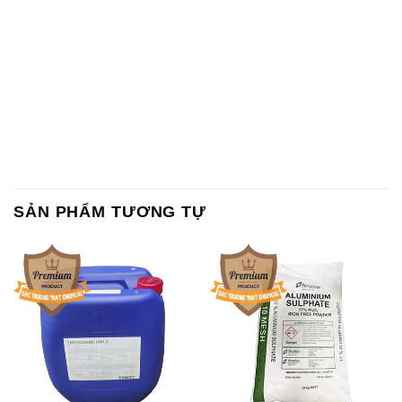
SẢN PHẨM TƯƠNG TỰ
Chất Bảo Quản CMIT Thái
Phèn Nhôm – Al2(SO4)3 17%
Lan Thailand
Ấn Độ India