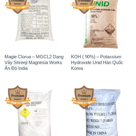
Magie Clorua – MGCL2 Dạng
KOH ( 90%) – Potassium
Vảy Shreeji Magnesia Works
Hydroxide Unid Hàn Quốc
Ấn Độ India
Korea
Sodium Percarbonate Dạng
Sodium Acetate – Natri
Bột Trung Quốc China
Acetate Trung Quốc China