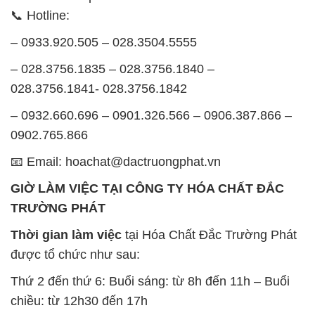
028.3756.1841- 028.3756.1842
– 0932.660.696 – 0901.326.566 – 0906.387.866 –
0902.765.866
📧 Email: hoachat@dactruongphat.vn
GIỜ LÀM VIỆC TẠI CÔNG TY HÓA CHẤT ĐẮC
TRƯỜNG PHÁT
Thời gian làm việc
tại Hóa Chất Đắc Trường Phát
được tổ chức như sau:
Thứ 2 đến thứ 6: Buổi sáng: từ 8h đến 11h – Buổi
chiều: từ 12h30 đến 17h
Thứ 7: Buổi sáng: từ 8h đến 11h – Buổi chiều: từ
12h30 đến 16h
Chủ nhật: Nghỉ chủ nhật hàng tuần
Chúng tôi rất trân trọng thời gian và cam kết tuân