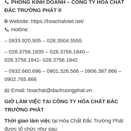
📞
PHÒNG KINH DOANH – CÔNG TY HÓA CHẤT
ĐẮC TRƯỜNG PHÁT
🌐
🌐 Website: https://hoachatviet.net/
📞 Hotline:
– 0933.920.505 – 028.3504.5555
– 028.3756.1835 – 028.3756.1840 –
028.3756.1841- 028.3756.1842
– 0932.660.696 – 0901.326.566 – 0906.387.866 –
0902.765.866
📧 Email: hoachat@dactruongphat.vn
GIỜ LÀM VIỆC TẠI CÔNG TY HÓA CHẤT ĐẮC
TRƯỜNG PHÁT
Thời gian làm việc
tại Hóa Chất Đắc Trường Phát
được tổ chức như sau: