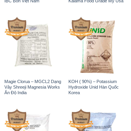
IBC Bồn Việt Nam
Kalama Food Grade Mỹ Usa
Magie Clorua – MGCL2 Dạng
KOH ( 90%) – Potassium
Vảy Shreeji Magnesia Works
Hydroxide Unid Hàn Quốc
Ấn Độ India
Korea