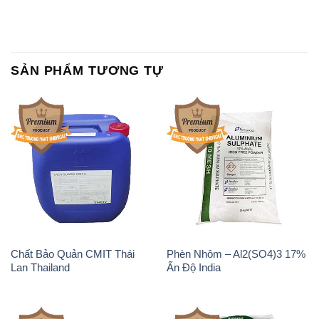
SẢN PHẨM TƯƠNG TỰ
Chất Bảo Quản CMIT Thái
Phèn Nhôm – Al2(SO4)3 17%
Lan Thailand
Ấn Độ India