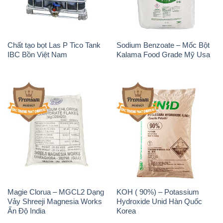
Chất tạo bọt Las P Tico Tank
Sodium Benzoate – Mốc Bột
IBC Bồn Việt Nam
Kalama Food Grade Mỹ Usa
Magie Clorua – MGCL2 Dạng
KOH ( 90%) – Potassium
Vảy Shreeji Magnesia Works
Hydroxide Unid Hàn Quốc
Ấn Độ India
Korea