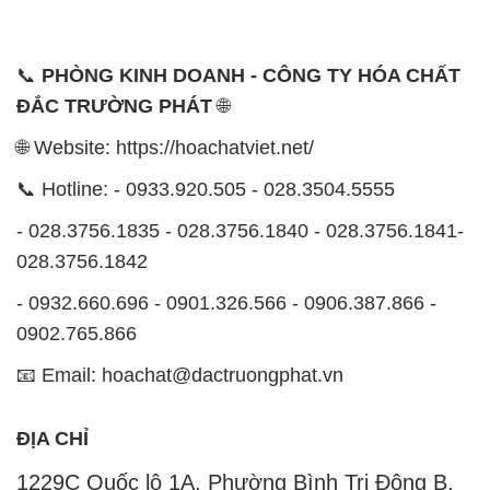
📞
PHÒNG KINH DOANH - CÔNG TY HÓA CHẤT
ĐẮC TRƯỜNG PHÁT
🌐
🌐 Website: https://hoachatviet.net/
📞 Hotline: - 0933.920.505 - 028.3504.5555
- 028.3756.1835 - 028.3756.1840 - 028.3756.1841-
028.3756.1842
- 0932.660.696 - 0901.326.566 - 0906.387.866 -
0902.765.866
📧 Email: hoachat@dactruongphat.vn
ĐỊA CHỈ
1229C Quốc lộ 1A, Phường Bình Trị Đông B,