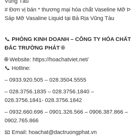
Vũng Tàu
# Đơn vị bán * thương mại hóa chất Vaseline Mỡ Þ
Sáp Mỡ Vasaline Liquid tại Bà Rịa Vũng Tàu
📞
PHÒNG KINH DOANH – CÔNG TY HÓA CHẤT
ĐẮC TRƯỜNG PHÁT
🌐
🌐 Website: https://hoachatviet.net/
📞 Hotline:
– 0933.920.505 – 028.3504.5555
– 028.3756.1835 – 028.3756.1840 –
028.3756.1841- 028.3756.1842
– 0932.660.696 – 0901.326.566 – 0906.387.866 –
0902.765.866
📧 Email: hoachat@dactruongphat.vn