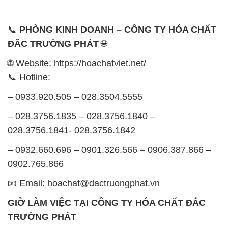
🌐 Website: https://hoachatviet.net/
📞 Hotline:
– 0933.920.505 – 028.3504.5555
– 028.3756.1835 – 028.3756.1840 –
028.3756.1841- 028.3756.1842
– 0932.660.696 – 0901.326.566 – 0906.387.866 –
0902.765.866
📧 Email: hoachat@dactruongphat.vn
GIỜ LÀM VIỆC TẠI CÔNG TY HÓA CHẤT ĐẮC
TRƯỜNG PHÁT
Thời gian làm việc
tại Hóa Chất Đắc Trường Phát
được tổ chức như sau:
Thứ 2 đến thứ 6: Buổi sáng: từ 8h đến 11h – Buổi
chiều: từ 12h30 đến 17h