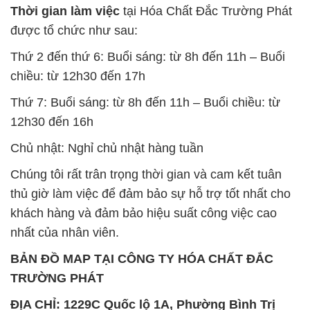
Thứ 7: Buổi sáng: từ 8h đến 11h – Buổi chiều: từ
12h30 đến 16h
Chủ nhật: Nghỉ chủ nhật hàng tuần
Chúng tôi rất trân trọng thời gian và cam kết tuân
thủ giờ làm việc để đảm bảo sự hỗ trợ tốt nhất cho
khách hàng và đảm bảo hiệu suất công việc cao
nhất của nhân viên.
BẢN ĐỒ MAP TẠI CÔNG TY HÓA CHẤT ĐẮC
TRƯỜNG PHÁT
ĐỊA CHỈ: 1229C Quốc lộ 1A, Phường Bình Trị
Đông B, Quận Bình Tân, Sài Gòn TP. Hồ Chí
Minh