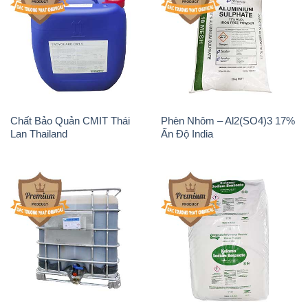
Chất Bảo Quản CMIT Thái
Phèn Nhôm – Al2(SO4)3 17%
Lan Thailand
Ấn Độ India
Chất tạo bọt Las P Tico Tank
Sodium Benzoate – Mốc Bột
IBC Bồn Việt Nam
Kalama Food Grade Mỹ Usa