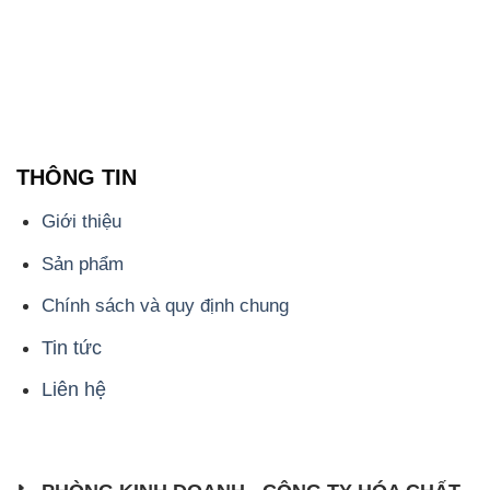
THÔNG TIN
Giới thiệu
Sản phẩm
Chính sách và quy định chung
Tin tức
Liên hệ
📞
PHÒNG KINH DOANH - CÔNG TY HÓA CHẤT
ĐẮC TRƯỜNG PHÁT
🌐
🌐 Website: https://hoachatviet.net/
📞 Hotline: - 0933.920.505 - 028.3504.5555