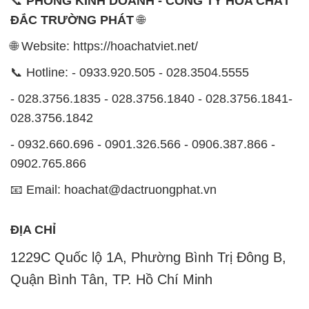
- 028.3756.1835 - 028.3756.1840 - 028.3756.1841-
028.3756.1842
- 0932.660.696 - 0901.326.566 - 0906.387.866 -
0902.765.866
📧 Email: hoachat@dactruongphat.vn
ĐỊA CHỈ
1229C Quốc lộ 1A, Phường Bình Trị Đông B,
Quận Bình Tân, TP. Hồ Chí Minh
CÔNG TY XNK TM SX HÓA CHẤT ĐẮC TRƯỜNG
PHÁT
Công ty Hóa Chất Đắc Trường Phát, hoạt động dưới