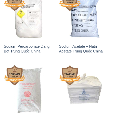
Sodium Percarbonate Dạng
Sodium Acetate – Natri
Bột Trung Quốc China
Acetate Trung Quốc China
Sodium Benzoate – Mốc Bột
Sodium Bicarbonate – Bicar
Chữ Cam Food Grade Trung
NaHCO3 Food Grade 3 Chữ
Quốc China
GGG Bao Jumbo ( Bành )
Trung Quốc China