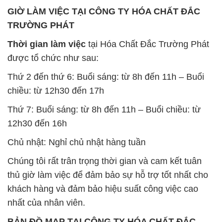
Thứ 2 đến thứ 6: Buổi sáng: từ 8h đến 11h – Buổi
chiều: từ 12h30 đến 17h
Thứ 7: Buổi sáng: từ 8h đến 11h – Buổi chiều: từ
12h30 đến 16h
Chủ nhật: Nghỉ chủ nhật hàng tuần
Chúng tôi rất trân trọng thời gian và cam kết tuân
thủ giờ làm việc để đảm bảo sự hỗ trợ tốt nhất cho
khách hàng và đảm bảo hiệu suất công việc cao
nhất của nhân viên.
BẢN ĐỒ MAP TẠI CÔNG TY HÓA CHẤT ĐẮC
TRƯỜNG PHÁT
ĐỊA CHỈ: 1229C Quốc lộ 1A, Phường Bình Trị
Đông B, Quận Bình Tân, Sài Gòn TP. Hồ Chí
Minh