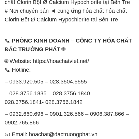
📞
PHÒNG KINH DOANH – CÔNG TY HÓA CHẤT
ĐẮC TRƯỜNG PHÁT
🌐
🌐 Website: https://hoachatviet.net/
📞 Hotline:
– 0933.920.505 – 028.3504.5555
– 028.3756.1835 – 028.3756.1840 –
028.3756.1841- 028.3756.1842
– 0932.660.696 – 0901.326.566 – 0906.387.866 –
0902.765.866
📧 Email: hoachat@dactruongphat.vn
GIỜ LÀM VIỆC TẠI CÔNG TY HÓA CHẤT ĐẮC
TRƯỜNG PHÁT
Thời gian làm việc
tại Hóa Chất Đắc Trường Phát
được tổ chức như sau: