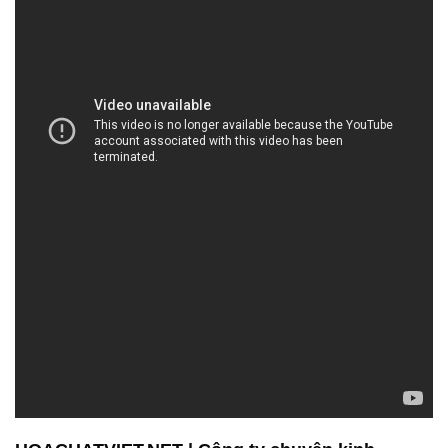
HOACHATVIET.NET | Công ty chuyên kinh
doanh – cung cấp hóa chất tại Thành phố Hồ Chí
Minh
Công Ty Hóa Chất Đắc Trường Phát là một doanh
nghiệp chuyên hoạt động trong lĩnh vực bán và