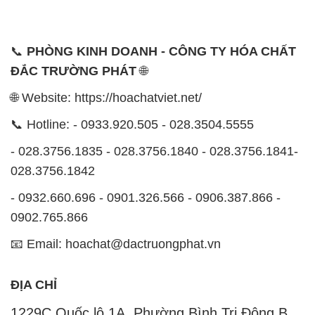
🌐 Website: https://hoachatviet.net/
📞 Hotline: - 0933.920.505 - 028.3504.5555
- 028.3756.1835 - 028.3756.1840 - 028.3756.1841-
028.3756.1842
- 0932.660.696 - 0901.326.566 - 0906.387.866 -
0902.765.866
📧 Email: hoachat@dactruongphat.vn
ĐỊA CHỈ
1229C Quốc lộ 1A, Phường Bình Trị Đông B,
Quận Bình Tân, TP. Hồ Chí Minh
CÔNG TY XNK TM SX HÓA CHẤT ĐẮC TRƯỜNG