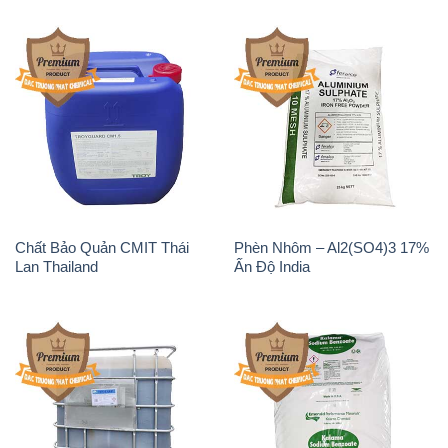
Chất Bảo Quản CMIT Thái
Phèn Nhôm – Al2(SO4)3 17%
Lan Thailand
Ấn Độ India
Chất tạo bọt Las P Tico Tank
Sodium Benzoate – Mốc Bột
IBC Bồn Việt Nam
Kalama Food Grade Mỹ Usa