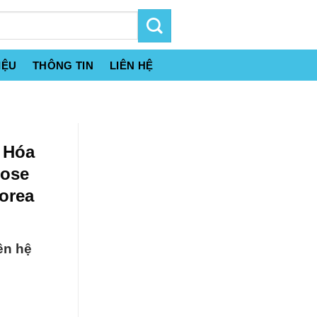
IỆU
THÔNG TIN
LIÊN HỆ
 Hóa
lose
orea
ên hệ