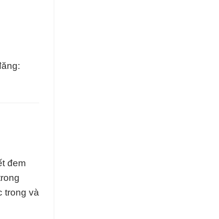
đăng:
ết đem
trong
 trong và