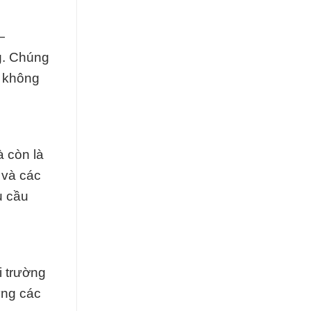
—
g. Chúng
i không
 còn là
 và các
u cầu
i trường
ựng các