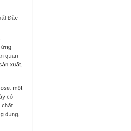
hất Đắc
t
à ứng
ần quan
sản xuất.
lose, một
này có
 chất
ng dụng,