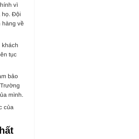
hính vì
 họ. Đội
h hàng về
i khách
iên tục
đảm bảo
 Trường
của mình.
c của
hất