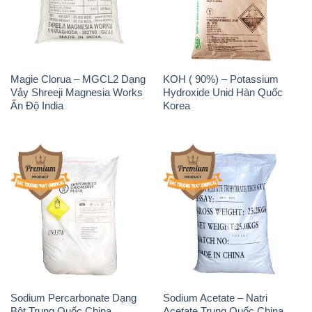
Magie Clorua – MGCL2 Dạng
KOH ( 90%) – Potassium
Vảy Shreeji Magnesia Works
Hydroxide Unid Hàn Quốc
Ấn Độ India
Korea
Sodium Percarbonate Dạng
Sodium Acetate – Natri
Bột Trung Quốc China
Acetate Trung Quốc China