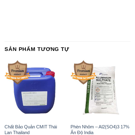
SẢN PHẨM TƯƠNG TỰ
Chất Bảo Quản CMIT Thái
Phèn Nhôm – Al2(SO4)3 17%
Lan Thailand
Ấn Độ India