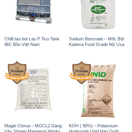
Chất tạo bọt Las P Tico Tank
Sodium Benzoate – Mốc Bột
IBC Bồn Việt Nam
Kalama Food Grade Mỹ Usa
Magie Clorua – MGCL2 Dạng
KOH ( 90%) – Potassium
Vảy Shreeji Magnesia Works
Hydroxide Unid Hàn Quốc