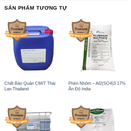
SẢN PHẨM TƯƠNG TỰ
Chất Bảo Quản CMIT Thái
Phèn Nhôm – Al2(SO4)3 17%
Lan Thailand
Ấn Độ India