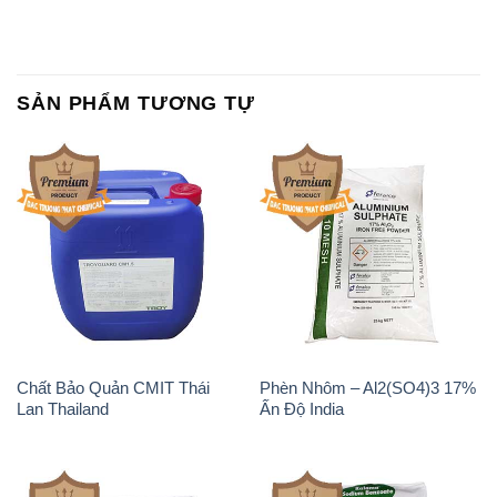
SẢN PHẨM TƯƠNG TỰ
Chất Bảo Quản CMIT Thái
Phèn Nhôm – Al2(SO4)3 17%
Lan Thailand
Ấn Độ India