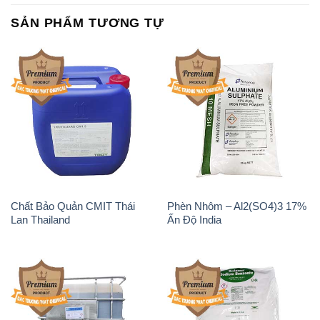
SẢN PHẨM TƯƠNG TỰ
Chất Bảo Quản CMIT Thái
Phèn Nhôm – Al2(SO4)3 17%
Lan Thailand
Ấn Độ India