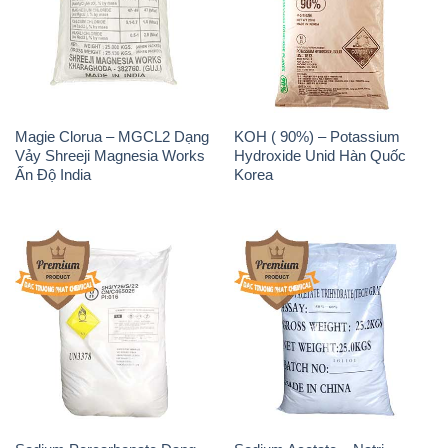
Magie Clorua – MGCL2 Dạng
KOH ( 90%) – Potassium
Vảy Shreeji Magnesia Works
Hydroxide Unid Hàn Quốc
Ấn Độ India
Korea
Sodium Percarbonate Dạng
Sodium Acetate – Natri
Bột Trung Quốc China
Acetate Trung Quốc China