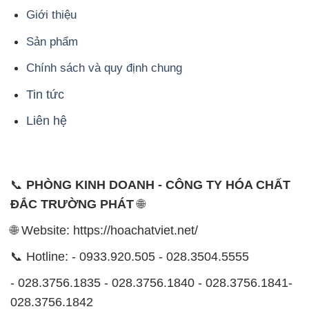
Tin tức
Liên hệ
📞
PHÒNG KINH DOANH - CÔNG TY HÓA CHẤT
ĐẮC TRƯỜNG PHÁT
🌐
🌐 Website: https://hoachatviet.net/
📞 Hotline: - 0933.920.505 - 028.3504.5555
- 028.3756.1835 - 028.3756.1840 - 028.3756.1841-
028.3756.1842
- 0932.660.696 - 0901.326.566 - 0906.387.866 -
0902.765.866
📧 Email: hoachat@dactruongphat.vn