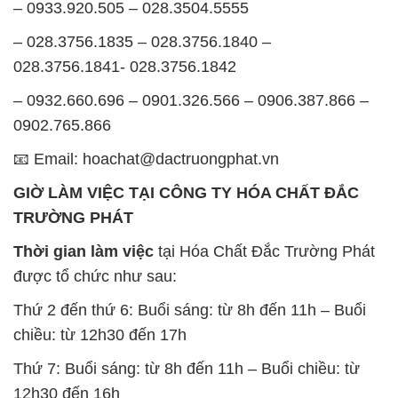
0902.765.866
📧 Email: hoachat@dactruongphat.vn
GIỜ LÀM VIỆC TẠI CÔNG TY HÓA CHẤT ĐẮC
TRƯỜNG PHÁT
Thời gian làm việc
tại Hóa Chất Đắc Trường Phát
được tổ chức như sau:
Thứ 2 đến thứ 6: Buổi sáng: từ 8h đến 11h – Buổi
chiều: từ 12h30 đến 17h
Thứ 7: Buổi sáng: từ 8h đến 11h – Buổi chiều: từ
12h30 đến 16h
Chủ nhật: Nghỉ chủ nhật hàng tuần
Chúng tôi rất trân trọng thời gian và cam kết tuân
thủ giờ làm việc để đảm bảo sự hỗ trợ tốt nhất cho