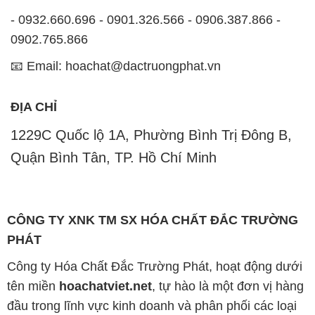
ĐỊA CHỈ
1229C Quốc lộ 1A, Phường Bình Trị Đông B,
Quận Bình Tân, TP. Hồ Chí Minh
CÔNG TY XNK TM SX HÓA CHẤT ĐẮC TRƯỜNG
PHÁT
Công ty Hóa Chất Đắc Trường Phát, hoạt động dưới
tên miền
hoachatviet.net
, tự hào là một đơn vị hàng
đầu trong lĩnh vực kinh doanh và phân phối các loại
hóa chất công nghiệp đa dạng, nhằm đáp ứng nhu
cầu sử dụng của khách hàng một cách tốt nhất.
Chúng tôi cam kết mang đến sự hài lòng và đáp ứng
mọi nhu cầu của khách hàng với tiêu chí hàng đầu.