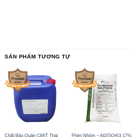
SẢN PHẨM TƯƠNG TỰ
Chất Bảo Quản CMIT Thái
Phèn Nhôm – Al2(SO4)3 17%
Lan Thailand
Ấn Độ India