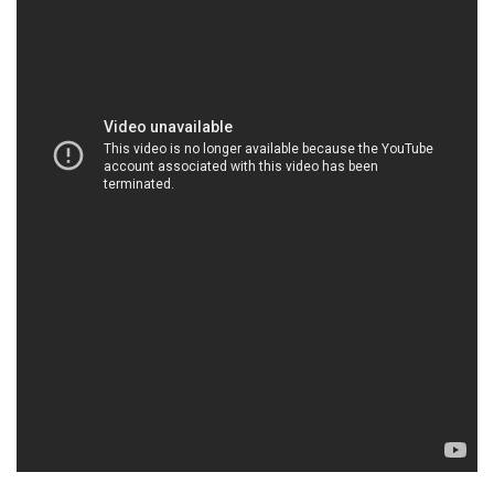
HOACHATVIET.NET | Công ty chuyên bán / phân
phối hóa chất tại Thành phố Hồ Chí Minh
CÔNG TY HÓA CHẤT ĐẮC TRƯỜNG PHÁT là một
doanh nghiệp hàng đầu trong lĩnh vực bán và phân