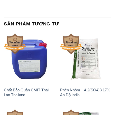
SẢN PHẨM TƯƠNG TỰ
Chất Bảo Quản CMIT Thái
Phèn Nhôm – Al2(SO4)3 17%
Lan Thailand
Ấn Độ India