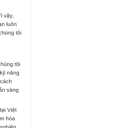
ì vậy,
ạn luôn
chúng tôi
húng tôi
 kỹ năng
 cách
sẵn sàng
ại Việt
ẩm hóa
 nghiệp