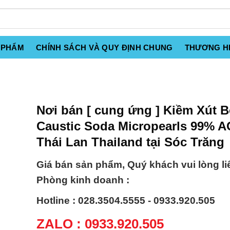
 PHẨM
CHÍNH SÁCH VÀ QUY ĐỊNH CHUNG
THƯƠNG H
Nơi bán [ cung ứng ] Kiềm Xút B
Caustic Soda Micropearls 99% 
Thái Lan Thailand tại Sóc Trăng
Giá bán sản phẩm, Quý khách vui lòng li
Phòng kinh doanh :
Hotline : 028.3504.5555 - 0933.920.505
ZALO : 0933.920.505