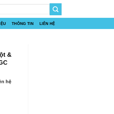
IỆU
THÔNG TIN
LIÊN HỆ
ột &
AGC
ên hệ