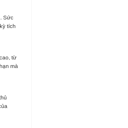
n. Sức
kỳ tích
cao, từ
n hạn mà
thủ
của