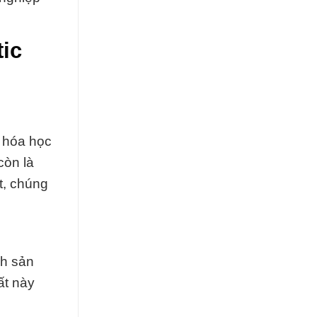
ic
 hóa học
còn là
t, chúng
nh sản
ất này