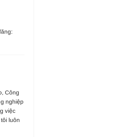
đăng:
o, Công
ng nghiệp
g việc
tôi luôn