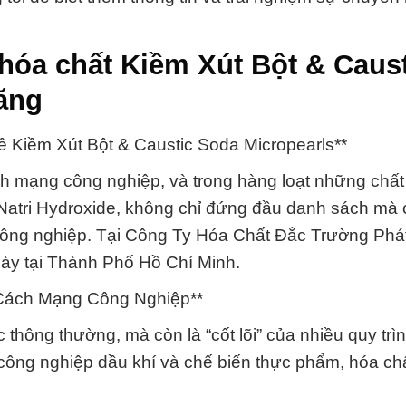
hóa chất Kiềm Xút Bột & Caust
răng
ề Kiềm Xút Bột & Caustic Soda Micropearls**
h mạng công nghiệp, và trong hàng loạt những chất
Natri Hydroxide, không chỉ đứng đầu danh sách mà 
 công nghiệp. Tại Công Ty Hóa Chất Đắc Trường Phá
này tại Thành Phố Hồ Chí Minh.
 Cách Mạng Công Nghiệp**
thông thường, mà còn là “cốt lõi” của nhiều quy trì
h công nghiệp dầu khí và chế biến thực phẩm, hóa ch