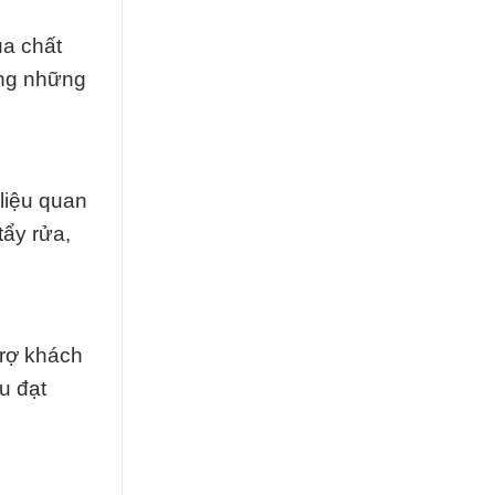
ủa chất
ong những
liệu quan
tẩy rửa,
trợ khách
u đạt