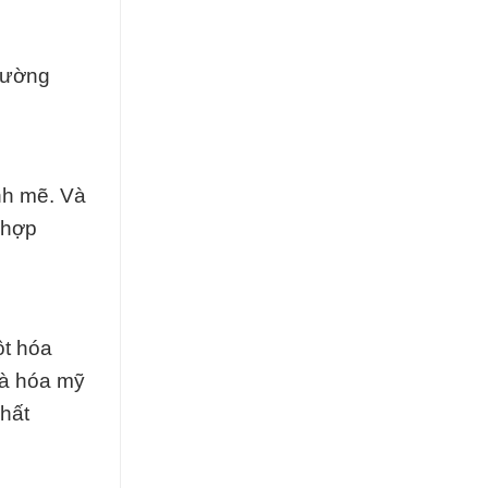
rường
nh mẽ. Và
 hợp
ột hóa
và hóa mỹ
hất