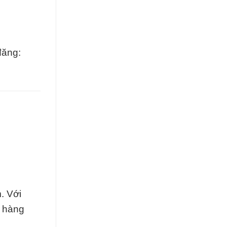
đăng:
. Với
h hàng