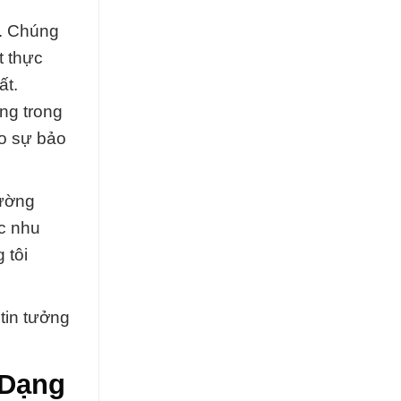
t. Chúng
t thực
ất.
ng trong
ào sự bảo
rường
c nhu
 tôi
tin tưởng
 Dạng