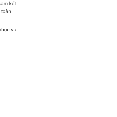
cam kết
 toàn
phục vụ