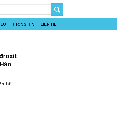
IỆU
THÔNG TIN
LIÊN HỆ
đroxit
 Hàn
ên hệ