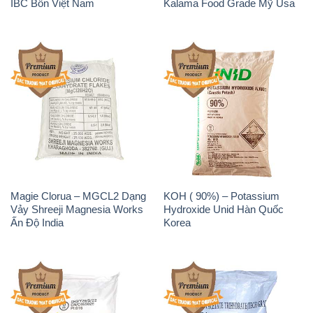
IBC Bồn Việt Nam
Kalama Food Grade Mỹ Usa
Magie Clorua – MGCL2 Dạng
KOH ( 90%) – Potassium
Vảy Shreeji Magnesia Works
Hydroxide Unid Hàn Quốc
Ấn Độ India
Korea