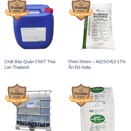
Magie Clorua – MGCL2 Dạng
KOH ( 90%) – Potassium
Vảy Shreeji Magnesia Works
Hydroxide Unid Hàn Quốc
Ấn Độ India
Korea
Sodium Percarbonate Dạng
Sodium Acetate – Natri
Bột Trung Quốc China
Acetate Trung Quốc China