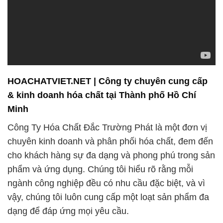
lĩnh vực khác. Chúng tôi không chỉ chú trọng vào
việc cung cấp sản phẩm chất lượng mà còn tập
trung vào việc xây dựng niềm tin và lòng tin của
khách hàng.
Với sứ mệnh cung cấp các sản phẩm hóa chất chất
lượng cao, chúng tôi cam kết đáp ứng mọi nhu cầu
của khách hàng, từ sản xuất công nghiệp đến
nghiên cứu và phát triển. Chúng tôi cam kết đồng
hành và phục vụ khách hàng với chất lượng và uy
tín hàng đầu.
Với hơn ba thập kỷ kinh nghiệm hoạt động, chúng
tôi tự hào là đối tác uy tín của nhiều doanh nghiệp
trong và ngoài nước. Chào mừng bạn đến với Công
ty Hóa Chất Đắc Trường Phát – địa chỉ tin cậy cho
nhu cầu cung cấp và mua sắm hóa chất chất lượng