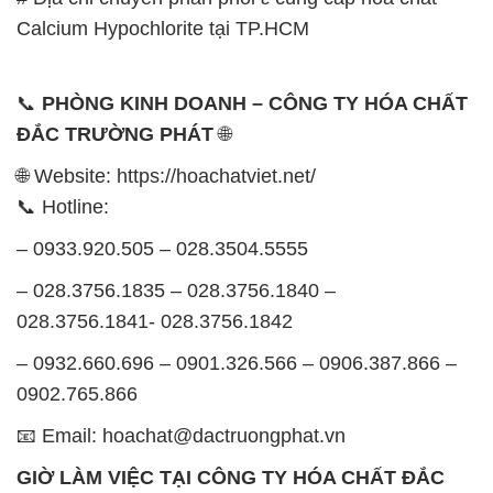
Chúng tôi rất trân trọng thời gian và cam kết tuân
thủ giờ làm việc để đảm bảo sự hỗ trợ tốt nhất cho
khách hàng và đảm bảo hiệu suất công việc cao
nhất của nhân viên.
BẢN ĐỒ MAP TẠI CÔNG TY HÓA CHẤT ĐẮC
TRƯỜNG PHÁT
ĐỊA CHỈ: 1229C Quốc lộ 1A, Phường Bình Trị
Đông B, Quận Bình Tân, Sài Gòn TP. Hồ Chí
Minh