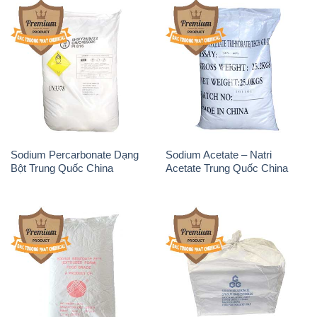
Phèn Nhôm – Al2(SO4)3 17%
Sodium Sulfide NA2S – Đá
Trung Quốc China
Thối Liyuan Trung Quốc China
THÔNG TIN
Giới thiệu
Sản phẩm