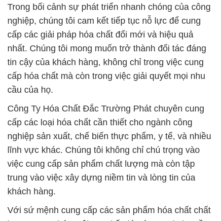
hàng đầu tại thị trường Việt Nam.
# Đơn vị chuyên phân phối ⌠ thương mại hóa chất
Calcium Hypochlorite tại TP.HCM
# Nơi bán Σ kinh doanh hóa chất Calcium
Hypochlorite tại TP.HCM
# Cty chuyên kinh doanh * cung cấp hóa chất
Calcium Hypochlorite tại TP.HCM
# Phân phối ¬ kinh doanh hóa chất Calcium
Hypochlorite tại TP.HCM
# Nơi bán Ω cung ứng hóa chất Calcium
Hypochlorite tại TP.HCM
# Cty bán { cung cấp } hóa chất Calcium
Hypochlorite tại TP.HCM
# Công ty chuyên kinh doanh • phân phối hóa chất
Calcium Hypochlorite tại TP.HCM
# Địa chỉ chuyên cung ứng » phân phối hóa chất