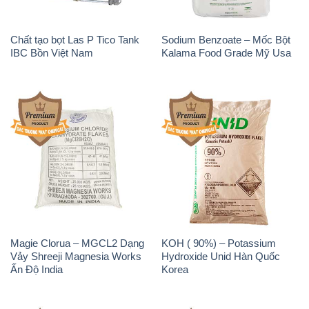
Sodium Benzoate – Mốc Bột
Sodium Bicarbonate – Bicar
Chữ Cam Food Grade Trung
NaHCO3 Food Grade 3 Chữ
Quốc China
GGG Bao Jumbo ( Bành )
Trung Quốc China