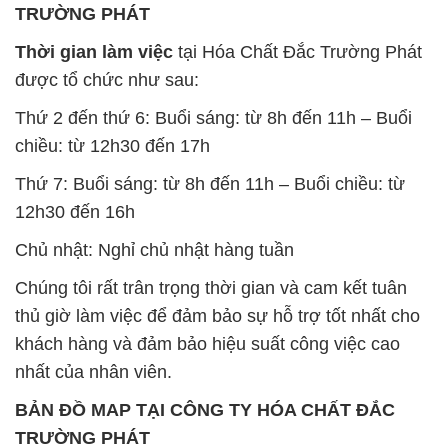
SẢN PHẨM TƯƠNG TỰ
Chất Bảo Quản CMIT Thái
Phèn Nhôm – Al2(SO4)3 17%
Lan Thailand
Ấn Độ India