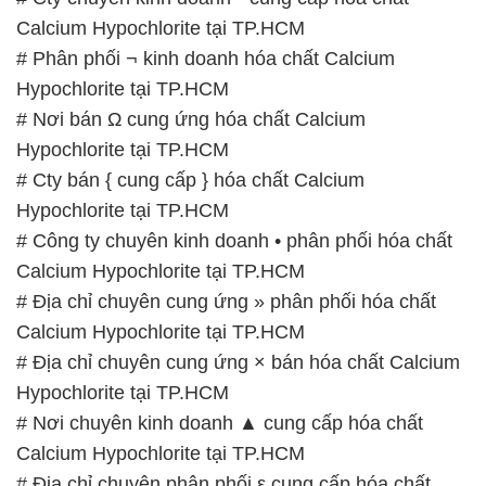
028.3756.1841- 028.3756.1842
– 0932.660.696 – 0901.326.566 – 0906.387.866 –
0902.765.866
📧 Email: hoachat@dactruongphat.vn
GIỜ LÀM VIỆC TẠI CÔNG TY HÓA CHẤT ĐẮC
TRƯỜNG PHÁT
Thời gian làm việc
tại Hóa Chất Đắc Trường Phát
được tổ chức như sau:
Thứ 2 đến thứ 6: Buổi sáng: từ 8h đến 11h – Buổi
chiều: từ 12h30 đến 17h
Thứ 7: Buổi sáng: từ 8h đến 11h – Buổi chiều: từ
12h30 đến 16h
Chủ nhật: Nghỉ chủ nhật hàng tuần