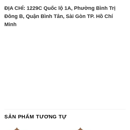
Chất tạo bọt Las P Tico Tank
Sodium Benzoate – Mốc Bột
IBC Bồn Việt Nam
Kalama Food Grade Mỹ Usa