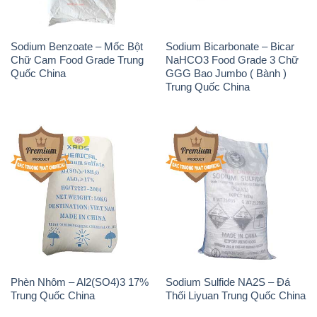
Chính sách và quy định chung
Tin tức
Liên hệ
📞
PHÒNG KINH DOANH - CÔNG TY HÓA CHẤT
ĐẮC TRƯỜNG PHÁT
🌐
🌐 Website: https://hoachatviet.net/
📞 Hotline: - 0933.920.505 - 028.3504.5555
- 028.3756.1835 - 028.3756.1840 - 028.3756.1841-
028.3756.1842
- 0932.660.696 - 0901.326.566 - 0906.387.866 -
0902.765.866