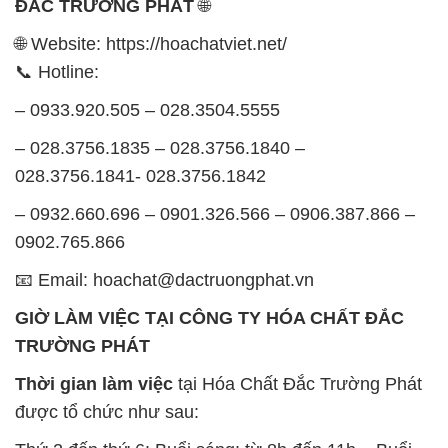
ĐẮC TRƯỜNG PHÁT
🌐
🌐 Website: https://hoachatviet.net/
📞 Hotline:
– 0933.920.505 – 028.3504.5555
– 028.3756.1835 – 028.3756.1840 –
028.3756.1841- 028.3756.1842
– 0932.660.696 – 0901.326.566 – 0906.387.866 –
0902.765.866
📧 Email: hoachat@dactruongphat.vn
GIỜ LÀM VIỆC TẠI CÔNG TY HÓA CHẤT ĐẮC
TRƯỜNG PHÁT
Thời gian làm việc
tại Hóa Chất Đắc Trường Phát
được tổ chức như sau: