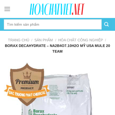
Skip
to
content
TRANG CHỦ
/
SẢN PHẨM
/
HÓA CHẤT CÔNG NGHIỆP
/
BORAX DECAHYDRATE – NA2B4O7.10H2O MỸ USA MULE 20
TEAM