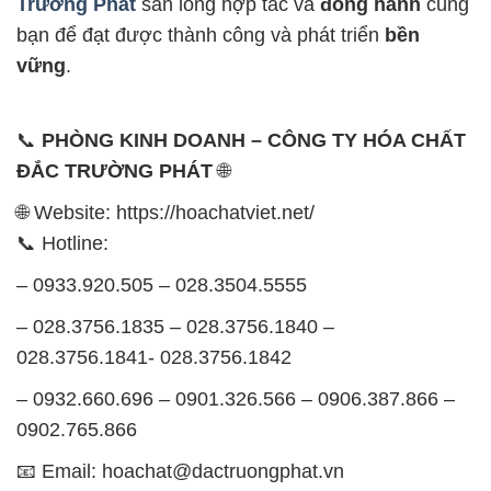
Trường Phát
sẵn lòng hợp tác và
đồng hành
cùng
bạn để đạt được thành công và phát triển
bền
vững
.
📞
PHÒNG KINH DOANH – CÔNG TY HÓA CHẤT
ĐẮC TRƯỜNG PHÁT
🌐
🌐 Website: https://hoachatviet.net/
📞 Hotline:
– 0933.920.505 – 028.3504.5555
– 028.3756.1835 – 028.3756.1840 –
028.3756.1841- 028.3756.1842
– 0932.660.696 – 0901.326.566 – 0906.387.866 –
0902.765.866
📧 Email: hoachat@dactruongphat.vn