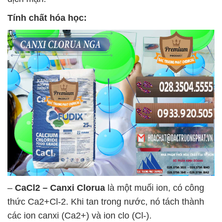
Tính chất hóa học:
–
CaCl2 – Canxi Clorua
là một muối ion, có công
thức Ca2+Cl-2. Khi tan trong nước, nó tách thành
các ion canxi (Ca2+) và ion clo (Cl-).