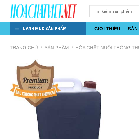
Skip
to
content
DANH MỤC SẢN PHẨM
GIỚI THIỆU
SẢN
TRANG CHỦ
/
SẢN PHẨM
/
HÓA CHẤT NUÔI TRỒNG TH