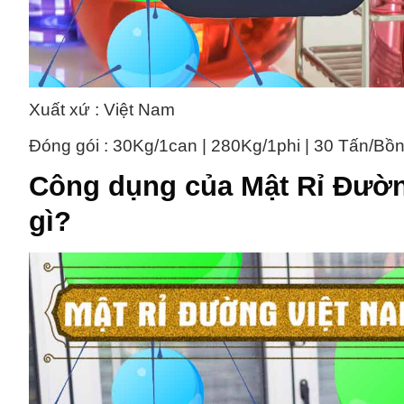
Xuất xứ : Việt Nam
Đóng gói : 30Kg/1can | 280Kg/1phi | 30 Tấn/Bồ
Công dụng của
Mật Rỉ Đườ
gì?