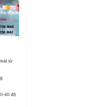
hát từ
ng
30-40 độ