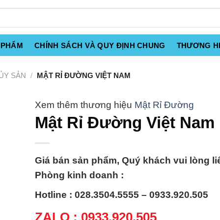
 PHẨM
CHÍNH SÁCH VÀ QUY ĐỊNH CHUNG
THƯƠNG H
ỦY SẢN
/
MẬT RỈ ĐƯỜNG VIỆT NAM
Mật Rỉ Đường
Mật Rỉ Đường Việt Nam
Giá bán sản phẩm, Quý khách vui lòng li
Phòng kinh doanh :
Hotline : 028.3504.5555 – 0933.920.505
ZALO : 0933.920.505