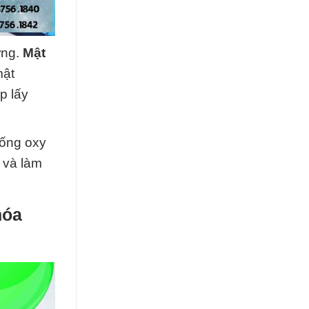
ờng.
Mật
mật
p lấy
hống oxy
 và làm
hóa