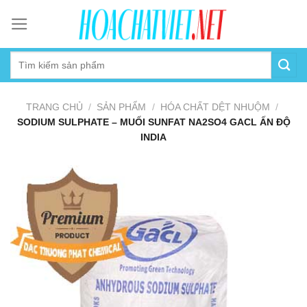
Skip
to
content
TRANG CHỦ
/
SẢN PHẨM
/
HÓA CHẤT DỆT NHUỘM
/
SODIUM SULPHATE – MUỐI SUNFAT NA2SO4 GACL ẤN ĐỘ
INDIA