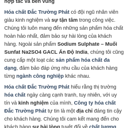
hợp tác và bền vũng
Hóa chất Đắc Trường Phát
có đội ngũ nhân viên
giàu kinh nghiệm và
sự tận tâm
trong công việc.
Chúng tôi luôn mang đến những sản phẩm hóa chất
hoàn hảo nhất, đảm bảo sự hài lòng của khách
hàng. Ngoài sản phẩm
Sodium Sulphate – Muối
Sunfat Na2SO4 GACL Ấn Độ India
, chúng tôi cũng
cung cấp một loạt các
sản phẩm hóa chất đa
dạng
, đảm bảo đáp ứng nhu cầu của khách hàng
từng
ngành công nghiệp
khác nhau.
Hóa chất Đắc Trường Phát
hiểu rằng thị trường
hóa chất
ngày càng cạnh tranh, tuy nhiên, với uy
tín và
kinh nghiệm
của mình,
Công ty hóa chất
Đắc Trường Phát
tự tin là một
địa chỉ
đáng tin cậy
cho khách hàng. Chúng tôi cam kết mang đến cho
khách hàng
sự hài lòng
tuyệt đối về
chất lượng