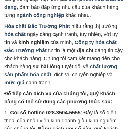
dạng
, đảm bảo đáp ứng nhu cầu của khách hàng
từng
ngành công nghiệp
khác nhau.
Hóa chất Đắc Trường Phát
hiểu rằng thị trường
hóa chất
ngày càng cạnh tranh, tuy nhiên, với uy
tín và
kinh nghiệm
của mình,
Công ty hóa chất
Đắc Trường Phát
tự tin là một
địa chỉ
đáng tin cậy
cho khách hàng. Chúng tôi cam kết mang đến cho
khách hàng
sự hài lòng
tuyệt đối về
chất lượng
sản phẩm hóa chất
, dịch vụ chuyên nghiệp và
mức giá
cạnh tranh.
Để tiếp cận dịch vụ của chúng tôi, quý khách
hàng có thể sử dụng các phương thức sau:
1.
Gọi số hotline 028.3504.5555
: Đây là số điện
thoại của nhân viên kinh doanh giàu kinh nghiệm
của chúng tôi.
Bằng cách gọi số này
, quý khách