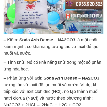
– Kiềm:
Soda Ash Dense – NA2CO3
là một chất
kiềm mạnh, có khả năng tương tác với axit để tạo
muối và nước.
– Tính khử: Nó có khả năng khử trong một số phản
ứng hóa học.
– Phản ứng với axit:
Soda Ash Dense – NA2CO3
tương tác với axit để tạo muối và nước. Ví dụ, khi
tiếp xúc với axit clohidric (HCl), nó tạo thành muối
natri clorua (NaCl) và nước theo phương trình:
Na2CO3 + 2HCl → 2NaCl + H2O + CO2.