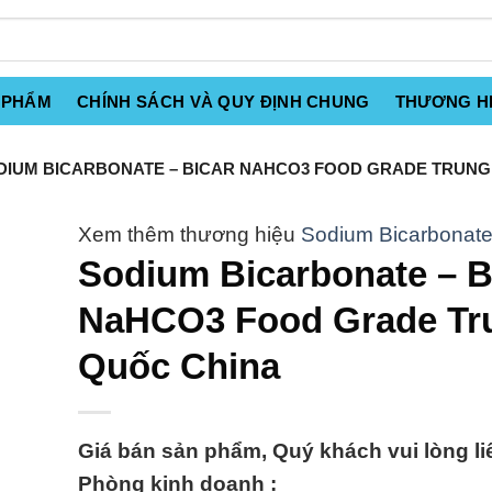
 PHẨM
CHÍNH SÁCH VÀ QUY ĐỊNH CHUNG
THƯƠNG H
IUM BICARBONATE – BICAR NAHCO3 FOOD GRADE TRUNG
Sodium Bicarbonat
Sodium Bicarbonate – B
NaHCO3 Food Grade Tr
Quốc China
Giá bán sản phẩm, Quý khách vui lòng li
Phòng kinh doanh :