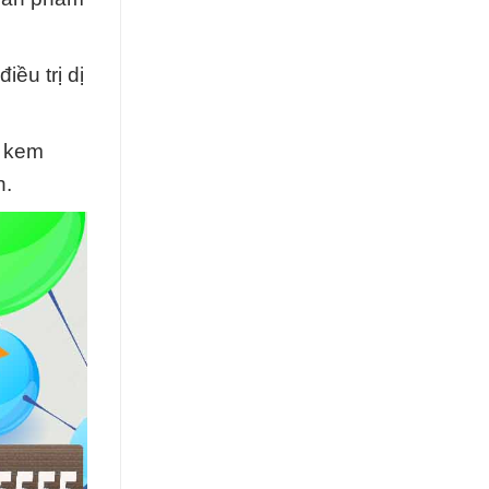
ều trị dị
i kem
h.