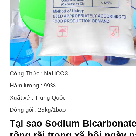
Công Thức : NaHCO3
Hàm lượng : 99%
Xuất xứ : Trung Quốc
Đóng gói : 25kg/1bao
Tại sao
Sodium Bicarbonate
rộng rãi trong xã hội ngày 