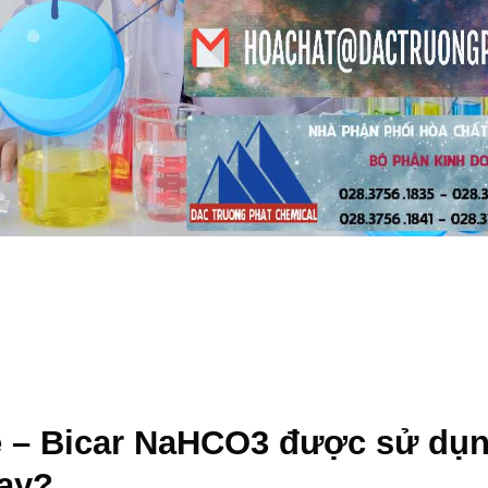
 – Bicar NaHCO3
được sử dụ
nay?