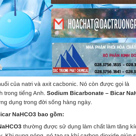
uối của natri và axit cacbonic. Nó còn được gọi là
h trong tiếng Anh.
Sodium Bicarbonate – Bicar N
ứng dụng trong đời sống hàng ngày.
Bicar NaHCO3
bao gồm:
 NaHCO3
thường được sử dụng làm chất làm tăng kí
y. Khi nung nóng, nó tạo ra khí carbon dioxide giúp