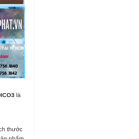
aHCO3
là
ch thước
 sản phẩm