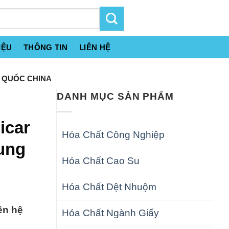
IỆU
THÔNG TIN
LIÊN HỆ
 QUỐC CHINA
DANH MỤC SẢN PHẨM
e
icar
Hóa Chất Công Nghiệp
ung
Hóa Chất Cao Su
Hóa Chất Dệt Nhuộm
ên hệ
Hóa Chất Ngành Giấy