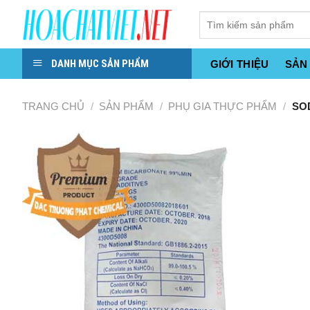
Skip
to
content
DANH MỤC SẢN PHẨM
GIỚI THIỆU
SẢN
TRANG CHỦ
/
SẢN PHẨM
/
PHỤ GIA THỰC PHẨM
/
SOD