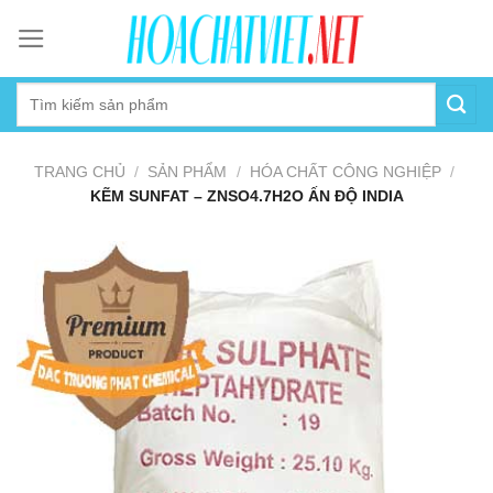
Skip
to
content
TRANG CHỦ
/
SẢN PHẨM
/
HÓA CHẤT CÔNG NGHIỆP
/
KẼM SUNFAT – ZNSO4.7H2O ẤN ĐỘ INDIA