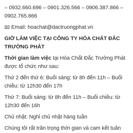
GIỜ LÀM VIỆC TẠI CÔNG TY HÓA CHẤT ĐẮC
TRƯỜNG PHÁT
Thời gian làm việc
tại Hóa Chất Đắc Trường Phát
được tổ chức như sau:
Thứ 2 đến thứ 6: Buổi sáng: từ 8h đến 11h – Buổi
chiều: từ 12h30 đến 17h
Thứ 7: Buổi sáng: từ 8h đến 11h – Buổi chiều: từ
12h30 đến 16h
Chủ nhật: Nghỉ chủ nhật hàng tuần
Chúng tôi rất trân trọng thời gian và cam kết tuân
thủ giờ làm việc để đảm bảo sự hỗ trợ tốt nhất cho
khách hàng và đảm bảo hiệu suất công việc cao
nhất của nhân viên.
BẢN ĐỒ MAP TẠI CÔNG TY HÓA CHẤT ĐẮC