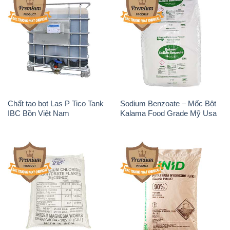
Chất tạo bọt Las P Tico Tank
Sodium Benzoate – Mốc Bột
IBC Bồn Việt Nam
Kalama Food Grade Mỹ Usa
Magie Clorua – MGCL2 Dạng
KOH ( 90%) – Potassium
Vảy Shreeji Magnesia Works
Hydroxide Unid Hàn Quốc
Ấn Độ India
Korea