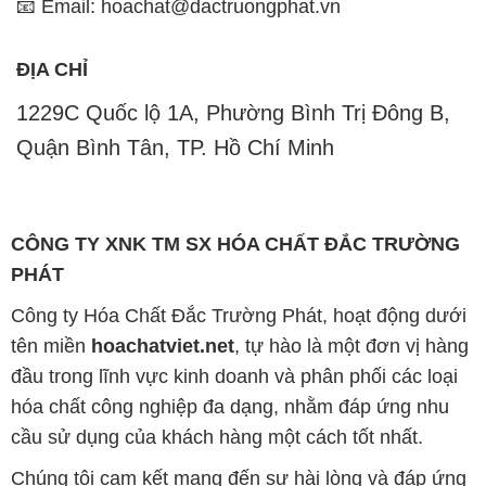
Quận Bình Tân, TP. Hồ Chí Minh
CÔNG TY XNK TM SX HÓA CHẤT ĐẮC TRƯỜNG
PHÁT
Công ty Hóa Chất Đắc Trường Phát, hoạt động dưới
tên miền
hoachatviet.net
, tự hào là một đơn vị hàng
đầu trong lĩnh vực kinh doanh và phân phối các loại
hóa chất công nghiệp đa dạng, nhằm đáp ứng nhu
cầu sử dụng của khách hàng một cách tốt nhất.
Chúng tôi cam kết mang đến sự hài lòng và đáp ứng
mọi nhu cầu của khách hàng với tiêu chí hàng đầu.
Để đạt được mục tiêu này, chúng tôi cung cấp những
sản phẩm hóa chất chất lượng cao với giá thành hợp
lý, tạo nên giá trị thực sự cho khách hàng.