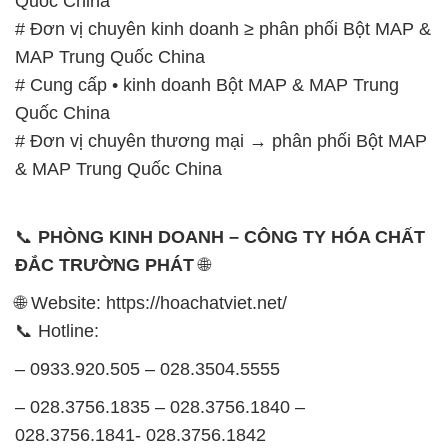
# Đơn vị chuyên thương mại → phân phối Bột MAP
& MAP Trung Quốc China
📞
PHÒNG KINH DOANH – CÔNG TY HÓA CHẤT
ĐẮC TRƯỜNG PHÁT
🌐
🌐 Website: https://hoachatviet.net/
📞 Hotline:
– 0933.920.505 – 028.3504.5555
– 028.3756.1835 – 028.3756.1840 –
028.3756.1841- 028.3756.1842
– 0932.660.696 – 0901.326.566 – 0906.387.866 –
0902.765.866
📧 Email: hoachat@dactruongphat.vn