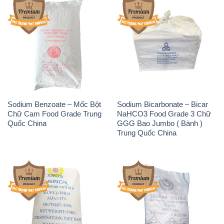
Sodium Benzoate – Mốc Bột
Sodium Bicarbonate – Bicar
Chữ Cam Food Grade Trung
NaHCO3 Food Grade 3 Chữ
Quốc China
GGG Bao Jumbo ( Bành )
Trung Quốc China
Phèn Nhôm – Al2(SO4)3 17%
Sodium Sulfide NA2S – Đá
Trung Quốc China
Thối Liyuan Trung Quốc China