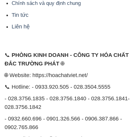
📞
PHÒNG KINH DOANH - CÔNG TY HÓA CHẤT
ĐẮC TRƯỜNG PHÁT
🌐
🌐 Website: https://hoachatviet.net/
📞 Hotline: - 0933.920.505 - 028.3504.5555
- 028.3756.1835 - 028.3756.1840 - 028.3756.1841-
028.3756.1842
- 0932.660.696 - 0901.326.566 - 0906.387.866 -
0902.765.866
📧 Email: hoachat@dactruongphat.vn
ĐỊA CHỈ
1229C Quốc lộ 1A, Phường Bình Trị Đông B,