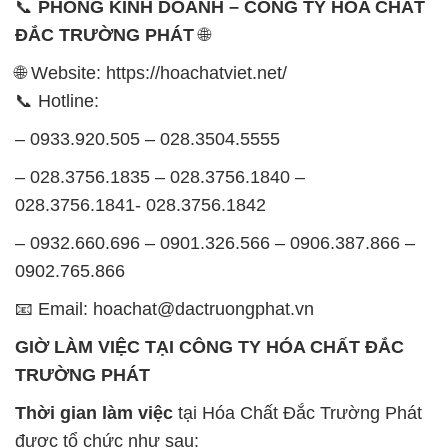
📞
PHÒNG KINH DOANH – CÔNG TY HÓA CHẤT
ĐẮC TRƯỜNG PHÁT
🌐
🌐 Website: https://hoachatviet.net/
📞 Hotline:
– 0933.920.505 – 028.3504.5555
– 028.3756.1835 – 028.3756.1840 –
028.3756.1841- 028.3756.1842
– 0932.660.696 – 0901.326.566 – 0906.387.866 –
0902.765.866
📧 Email: hoachat@dactruongphat.vn
GIỜ LÀM VIỆC TẠI CÔNG TY HÓA CHẤT ĐẮC
TRƯỜNG PHÁT
Thời gian làm việc
tại Hóa Chất Đắc Trường Phát
được tổ chức như sau: