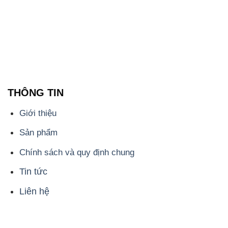
Sản phẩm
Chính sách và quy định chung
Tin tức
Liên hệ
📞
PHÒNG KINH DOANH - CÔNG TY HÓA CHẤT
ĐẮC TRƯỜNG PHÁT
🌐
🌐 Website: https://hoachatviet.net/
📞 Hotline: - 0933.920.505 - 028.3504.5555
- 028.3756.1835 - 028.3756.1840 - 028.3756.1841-
028.3756.1842
- 0932.660.696 - 0901.326.566 - 0906.387.866 -