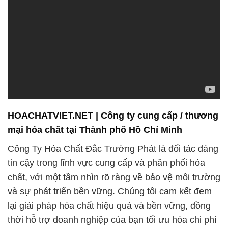
mại hóa chất tại Thành phố Hồ Chí Minh
Công Ty Hóa Chất Đắc Trường Phát là đối tác đáng
tin cậy trong lĩnh vực cung cấp và phân phối hóa
chất, với một tầm nhìn rõ ràng về bảo vệ môi trường
và sự phát triển bền vững. Chúng tôi cam kết đem
lại giải pháp hóa chất hiệu quả và bền vững, đồng
thời hỗ trợ doanh nghiệp của bạn tối ưu hóa chi phí
sản xuất.
### Cam Kết Bảo Vệ Môi Trường
Chúng tôi tự hào về sứ mệnh bảo vệ môi trường và
đóng góp vào việc duy trì hành tinh lành mạnh cho
thế hệ tương lai. Quy trình sản xuất và cung ứng
của chúng tôi luôn tập trung vào việc giảm thiểu tác
động tiêu cực đến môi trường và duy trì nguyên tắc
phát triển bền vững.