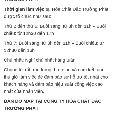
Chúng tôi rất trân trọng thời gian và cam kết tuân
thủ giờ làm việc để đảm bảo sự hỗ trợ tốt nhất cho
khách hàng và đảm bảo hiệu suất công việc cao
nhất của nhân viên.
BẢN ĐỒ MAP TẠI CÔNG TY HÓA CHẤT ĐẮC
TRƯỜNG PHÁT
ĐỊA CHỈ: 1229C Quốc lộ 1A, Phường Bình Trị
Đông B, Quận Bình Tân, Sài Gòn TP. Hồ Chí
Minh