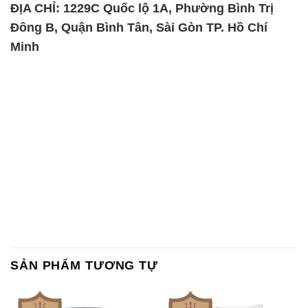
SẢN PHẨM TƯƠNG TỰ
Chất Bảo Quản CMIT Thái
Phèn Nhôm – Al2(SO4)3 17%
Lan Thailand
Ấn Độ India