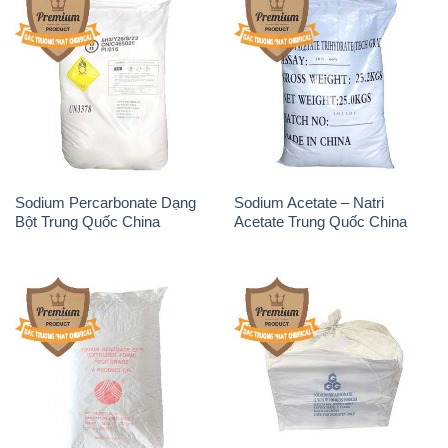
Sodium Benzoate – Mốc Bột
Sodium Bicarbonate – Bicar
Chữ Cam Food Grade Trung
NaHCO3 Food Grade 3 Chữ
Quốc China
GGG Bao Jumbo ( Bành )
Trung Quốc China