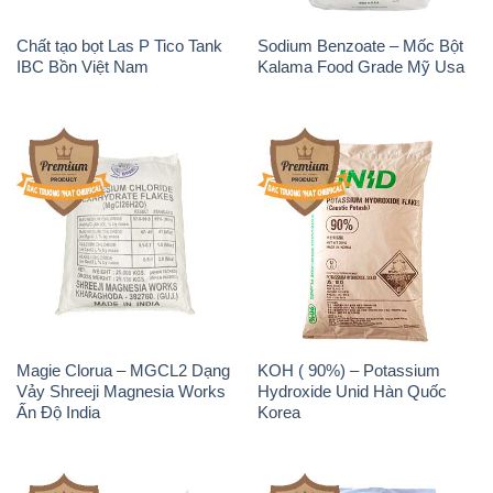
Magie Clorua – MGCL2 Dạng
KOH ( 90%) – Potassium
Vảy Shreeji Magnesia Works
Hydroxide Unid Hàn Quốc
Ấn Độ India
Korea
Sodium Percarbonate Dạng
Sodium Acetate – Natri
Bột Trung Quốc China
Acetate Trung Quốc China