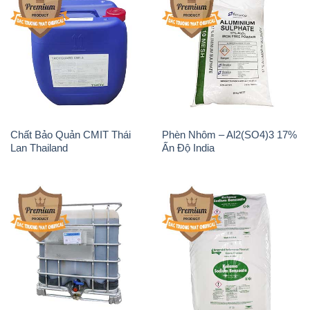
Chất tạo bọt Las P Tico Tank
Sodium Benzoate – Mốc Bột
IBC Bồn Việt Nam
Kalama Food Grade Mỹ Usa