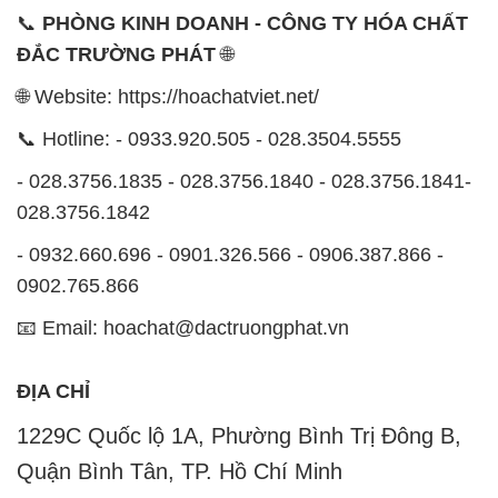
0902.765.866
📧 Email: hoachat@dactruongphat.vn
ĐỊA CHỈ
1229C Quốc lộ 1A, Phường Bình Trị Đông B,
Quận Bình Tân, TP. Hồ Chí Minh
CÔNG TY XNK TM SX HÓA CHẤT ĐẮC TRƯỜNG
PHÁT
Công ty Hóa Chất Đắc Trường Phát, hoạt động dưới
tên miền
hoachatviet.net
, tự hào là một đơn vị hàng
đầu trong lĩnh vực kinh doanh và phân phối các loại
hóa chất công nghiệp đa dạng, nhằm đáp ứng nhu
cầu sử dụng của khách hàng một cách tốt nhất.