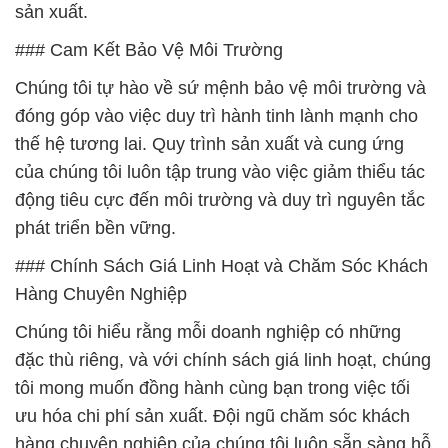
### Chính Sách Giá Linh Hoạt và Chăm Sóc Khách
Hàng Chuyên Nghiệp
Chúng tôi hiểu rằng mỗi doanh nghiệp có những
đặc thù riêng, và với chính sách giá linh hoạt, chúng
tôi mong muốn đồng hành cùng bạn trong việc tối
ưu hóa chi phí sản xuất. Đội ngũ chăm sóc khách
hàng chuyên nghiệp của chúng tôi luôn sẵn sàng hỗ
trợ bạn, đảm bảo mọi nhu cầu của doanh nghiệp
được đáp ứng một cách hiệu quả nhất.
### Sản Phẩm và Dịch Vụ Chất Lượng Tốt Nhất
Công Ty Hóa Chất Đắc Trường Phát không chỉ là
nhà cung cấp sản phẩm mà còn là đối tác của bạn
trong việc tối ưu hóa quá trình sản xuất và xử lý.
Chúng tôi cam kết tiếp tục cung cấp các sản phẩm
và dịch vụ chất lượng tốt nhất, đáp ứng mọi nhu cầu