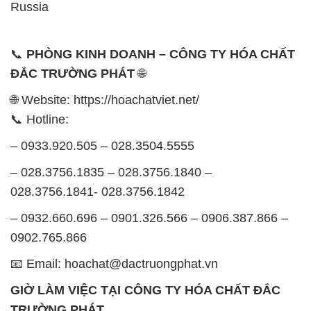
– 028.3756.1835 – 028.3756.1840 –
028.3756.1841- 028.3756.1842
– 0932.660.696 – 0901.326.566 – 0906.387.866 –
0902.765.866
📧 Email: hoachat@dactruongphat.vn
GIỜ LÀM VIỆC TẠI CÔNG TY HÓA CHẤT ĐẮC
TRƯỜNG PHÁT
Thời gian làm việc
tại Hóa Chất Đắc Trường Phát
được tổ chức như sau:
Thứ 2 đến thứ 6: Buổi sáng: từ 8h đến 11h – Buổi
chiều: từ 12h30 đến 17h
Thứ 7: Buổi sáng: từ 8h đến 11h – Buổi chiều: từ
12h30 đến 16h
Chủ nhật: Nghỉ chủ nhật hàng tuần