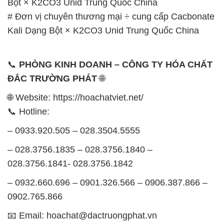
📞
PHÒNG KINH DOANH – CÔNG TY HÓA CHẤT
ĐẮC TRƯỜNG PHÁT
🌐
🌐 Website: https://hoachatviet.net/
📞 Hotline:
– 0933.920.505 – 028.3504.5555
– 028.3756.1835 – 028.3756.1840 –
028.3756.1841- 028.3756.1842
– 0932.660.696 – 0901.326.566 – 0906.387.866 –
0902.765.866
📧 Email: hoachat@dactruongphat.vn
GIỜ LÀM VIỆC TẠI CÔNG TY HÓA CHẤT ĐẮC
TRƯỜNG PHÁT
Thời gian làm việc
tại Hóa Chất Đắc Trường Phát
được tổ chức như sau: