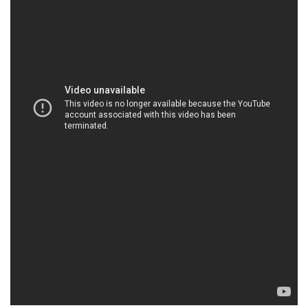
HOACHATVIET.NET | Công ty chuyên bán #
thương mại hóa chất tại Thành phố Hồ Chí Minh
**Giới Thiệu Công Ty Hóa Chất Đắc Trường Phát**