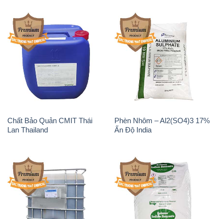
Chất Bảo Quản CMIT Thái
Phèn Nhôm – Al2(SO4)3 17%
Lan Thailand
Ấn Độ India
Chất tạo bọt Las P Tico Tank
Sodium Benzoate – Mốc Bột
IBC Bồn Việt Nam
Kalama Food Grade Mỹ Usa