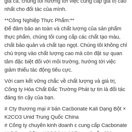
thực phẩm, chúng tôi cung cấp các chất tạo màu,
chất bảo quản và chất tạo ngọt. Chúng tôi không chỉ
chú trọng vào chất lượng cao mà còn đặt sự quan
tâm đặc biệt đối với môi trường, hướng tới việc
giảm thiểu tác động tiêu cực.
Với cam kết vững chắc về chất lượng và giá trị,
Công ty Hóa Chất Đắc Trường Phát tự tin là đối tác
đáng tin cậy của bạn.
# Cty thương mại # bán Cacbonate Kali Dạng Bột ×
K2CO3 Unid Trung Quốc China
# Công ty chuyên kinh doanh ε cung cấp Cacbonate
Kali Dạng Bột × K2CO3 Unid Trung Quốc China
# Công ty chuyên cung cấp ≥ bán Cacbonate Kali
Dạng Bột × K2CO3 Unid Trung Quốc China
# Cty phân phối √ cung ứng Cacbonate Kali Dạng
Bột × K2CO3 Unid Trung Quốc China