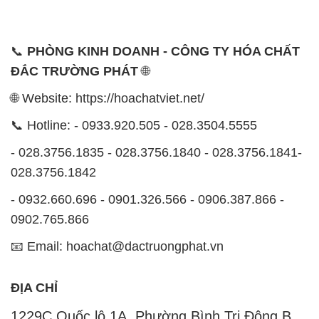
🌐 Website: https://hoachatviet.net/
📞 Hotline: - 0933.920.505 - 028.3504.5555
- 028.3756.1835 - 028.3756.1840 - 028.3756.1841-
028.3756.1842
- 0932.660.696 - 0901.326.566 - 0906.387.866 -
0902.765.866
📧 Email: hoachat@dactruongphat.vn
ĐỊA CHỈ
1229C Quốc lộ 1A, Phường Bình Trị Đông B,
Quận Bình Tân, TP. Hồ Chí Minh
CÔNG TY XNK TM SX HÓA CHẤT ĐẮC TRƯỜNG