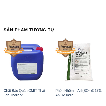
SẢN PHẨM TƯƠNG TỰ
Chất Bảo Quản CMIT Thái
Phèn Nhôm – Al2(SO4)3 17%
Lan Thailand
Ấn Độ India