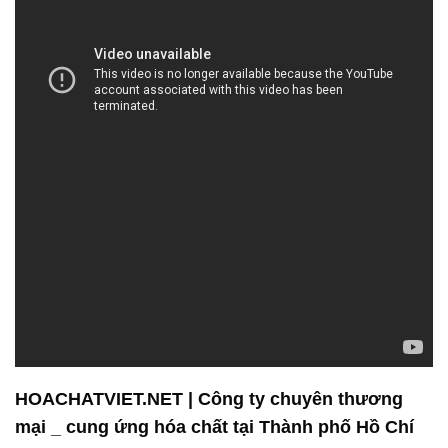
HOACHATVIET.NET | Công ty chuyên thương
mại _ cung ứng hóa chất tại Thành phố Hồ Chí
Minh
Chúng tôi hiểu rằng sự hiểu biết và sử dụng hóa
chất một cách an toàn và hiệu quả rất quan trọng
trong ngành công nghiệp. Đó là lý do tại Công ty