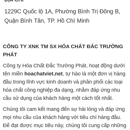
CÔNG TY XNK TM SX HÓA CHẤT ĐẮC TRƯỜNG
PHÁT
Công ty Hóa Chất Đắc Trường Phát, hoạt động dưới
tên miền
hoachatviet.net
, tự hào là một đơn vị hàng
đầu trong lĩnh vực kinh doanh và phân phối các loại
hóa chất công nghiệp đa dạng, nhằm đáp ứng nhu
cầu sử dụng của khách hàng một cách tốt nhất.
Chúng tôi cam kết mang đến sự hài lòng và đáp ứng
mọi nhu cầu của khách hàng với tiêu chí hàng đầu.
Để đạt được mục tiêu này, chúng tôi cung cấp những
sản phẩm hóa chất chất lượng cao với giá thành hợp
lý, tạo nên giá trị thực sự cho khách hàng.
Uy tín là nguyên tắc hàng đầu trong hoạt động kinh
doanh của chúng tôi. Chúng tôi luôn ý thức rằng mỗi