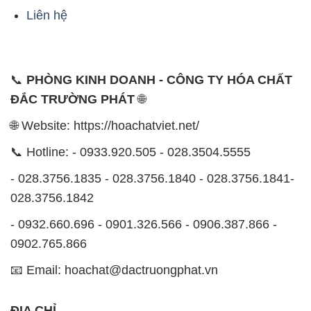
ĐẮC TRƯỜNG PHÁT
🌐
🌐 Website: https://hoachatviet.net/
📞 Hotline: - 0933.920.505 - 028.3504.5555
- 028.3756.1835 - 028.3756.1840 - 028.3756.1841-
028.3756.1842
- 0932.660.696 - 0901.326.566 - 0906.387.866 -
0902.765.866
📧 Email: hoachat@dactruongphat.vn
ĐỊA CHỈ
1229C Quốc lộ 1A, Phường Bình Trị Đông B,
Quận Bình Tân, TP. Hồ Chí Minh