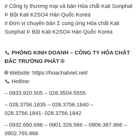
📞
PHÒNG KINH DOANH – CÔNG TY HÓA CHẤT
ĐẮC TRƯỜNG PHÁT
🌐
🌐 Website: https://hoachatviet.net/
📞 Hotline:
– 0933.920.505 – 028.3504.5555
– 028.3756.1835 – 028.3756.1840 –
028.3756.1841- 028.3756.1842
– 0932.660.696 – 0901.326.566 – 0906.387.866 –
0902.765.866
📧 Email: hoachat@dactruongphat.vn
GIỜ LÀM VIỆC TẠI CÔNG TY HÓA CHẤT ĐẮC
TRƯỜNG PHÁT