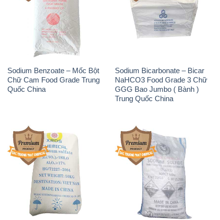
Sodium Benzoate – Mốc Bột
Sodium Bicarbonate – Bicar
Chữ Cam Food Grade Trung
NaHCO3 Food Grade 3 Chữ
Quốc China
GGG Bao Jumbo ( Bành )
Trung Quốc China
Phèn Nhôm – Al2(SO4)3 17%
Sodium Sulfide NA2S – Đá
Trung Quốc China
Thối Liyuan Trung Quốc China