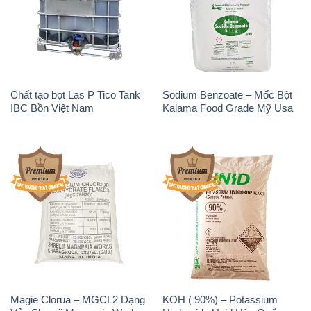
Chất tạo bọt Las P Tico Tank
Sodium Benzoate – Mốc Bột
IBC Bồn Việt Nam
Kalama Food Grade Mỹ Usa
Magie Clorua – MGCL2 Dạng
KOH ( 90%) – Potassium
Vảy Shreeji Magnesia Works
Hydroxide Unid Hàn Quốc
Ấn Độ India
Korea