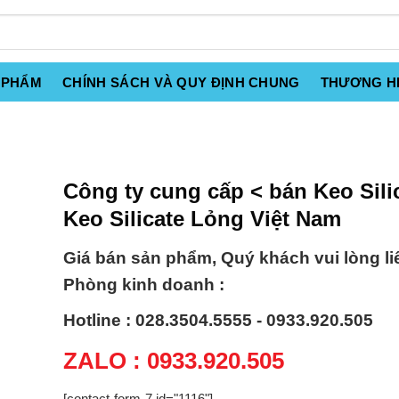
 PHẨM
CHÍNH SÁCH VÀ QUY ĐỊNH CHUNG
THƯƠNG H
Công ty cung cấp < bán Keo Sili
Keo Silicate Lỏng Việt Nam
Giá bán sản phẩm, Quý khách vui lòng li
Phòng kinh doanh :
Hotline : 028.3504.5555 - 0933.920.505
ZALO : 0933.920.505
[contact-form-7 id="1116"]