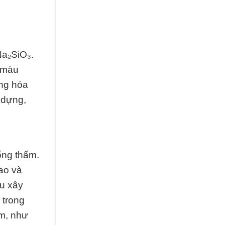
Na₂SiO₃.
c màu
ững hóa
 dựng,
ống thấm.
cao và
ệu xây
 trong
ầm, như