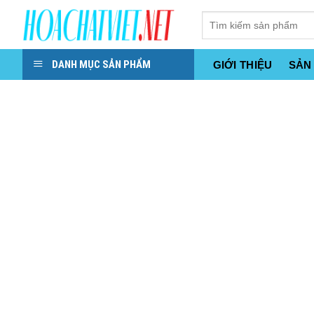
Skip
to
content
DANH MỤC SẢN PHẨM
GIỚI THIỆU
SẢN