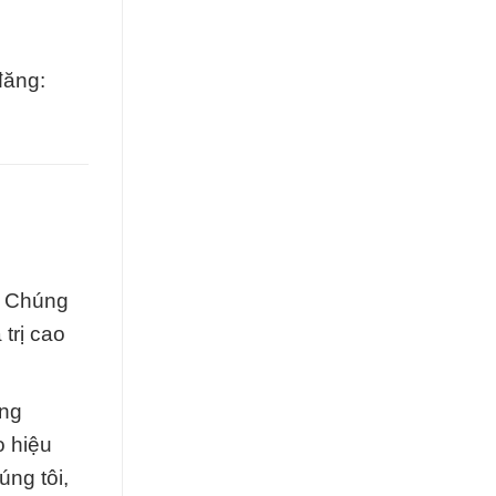
đăng:
. Chúng
trị cao
ông
o hiệu
úng tôi,