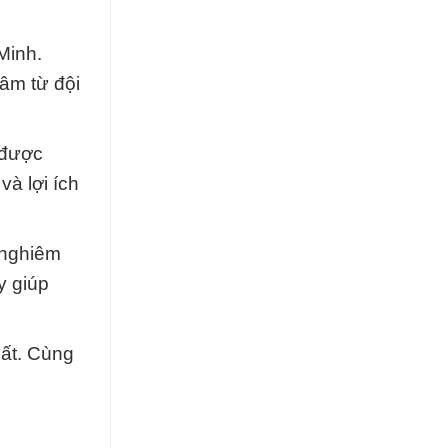
Minh.
tâm từ đội
 được
và lợi ích
 nghiêm
y giúp
hất. Cùng