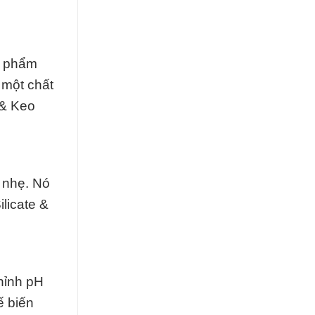
c phẩm
 một chất
 & Keo
 nhẹ. Nó
licate &
hỉnh pH
ế biến