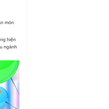
 ăn mòn
ụng hiện
iều ngành