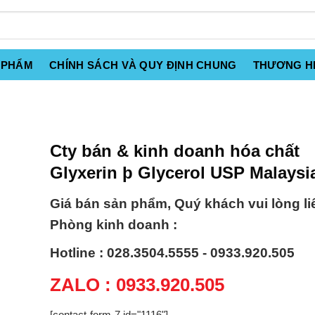
 PHẨM
CHÍNH SÁCH VÀ QUY ĐỊNH CHUNG
THƯƠNG H
Cty bán & kinh doanh hóa chất
Glyxerin þ Glycerol USP Malaysi
Giá bán sản phẩm, Quý khách vui lòng li
Phòng kinh doanh :
Hotline : 028.3504.5555 - 0933.920.505
ZALO : 0933.920.505
[contact-form-7 id="1116"]