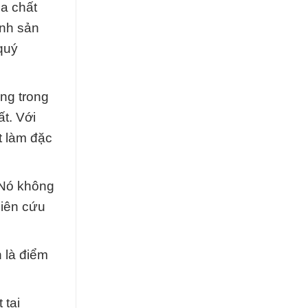
a chất
ình sản
quý
ọng trong
t. Với
t làm đặc
 Nó không
hiên cứu
n là điểm
 tại