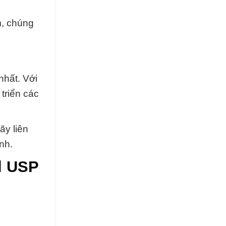
m, chúng
nhất. Với
triển các
ãy liên
nh.
l USP