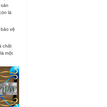
 sản
còn là
t bảo vệ
à chất
là một