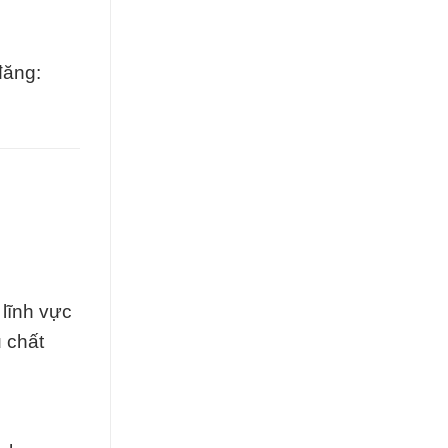
đăng:
lĩnh vực
 chất