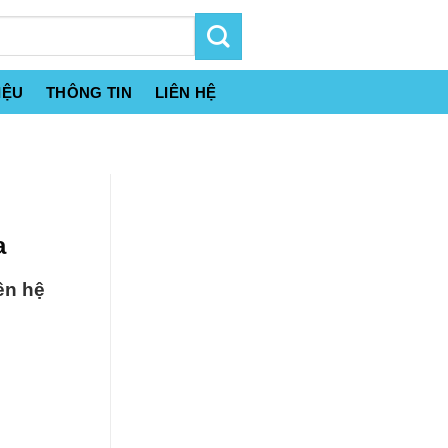
IỆU
THÔNG TIN
LIÊN HỆ
a
ên hệ