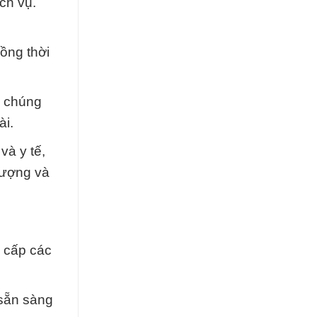
ịch vụ.
đồng thời
, chúng
ài.
à y tế,
lượng và
g cấp các
 sẵn sàng