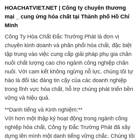
cầu của ngành chăn nuôi mà còn được ứng dụng
rộng rãi trong lĩnh vực y tế và môi trường. Chúng tôi
cam kết sử dụng tiêu chuẩn chất lượng cao nhất
trong quá trình sản xuất để đảm bảo an toàn và chất
lượng tối ưu cho sản phẩm của mình.
**Sản Phẩm Chất Lượng – Cam Kết Tuyệt Đối:**
Với đội ngũ chuyên gia giàu kinh nghiệm, chúng tôi
tự tin cam kết về chất lượng của sản phẩm. Chúng
tôi không chỉ là đối tác cung ứng mà còn là đối tác
đáng tin cậy, mang lại giải pháp tốt nhất và hỗ trợ
không ngừng để giúp doanh nghiệp của bạn phát
triển mạnh mẽ và bền vững.
Đắc Trường Phát là lựa chọn đúng đắn cho những
doanh nghiệp đang tìm kiếm giải pháp hóa chất chất
lượng và đối tác đáng tin cậy trong hành trình phát
triển của mình. Chúng tôi hân hạnh hợp tác dài hạn