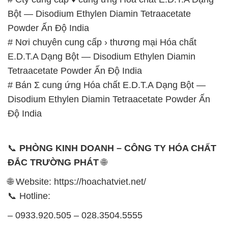
GIỜ LÀM VIỆC TẠI CÔNG TY HÓA CHẤT ĐẮC
TRƯỜNG PHÁT
Thời gian làm việc
tại Hóa Chất Đắc Trường Phát
được tổ chức như sau:
Thứ 2 đến thứ 6: Buổi sáng: từ 8h đến 11h – Buổi
chiều: từ 12h30 đến 17h
Thứ 7: Buổi sáng: từ 8h đến 11h – Buổi chiều: từ
12h30 đến 16h
Chủ nhật: Nghỉ chủ nhật hàng tuần
Chúng tôi rất trân trọng thời gian và cam kết tuân
thủ giờ làm việc để đảm bảo sự hỗ trợ tốt nhất cho
khách hàng và đảm bảo hiệu suất công việc cao
nhất của nhân viên.
BẢN ĐỒ MAP TẠI CÔNG TY HÓA CHẤT ĐẮC