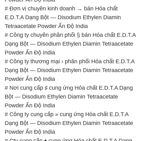
# Bán Σ cung ứng Hóa chất E.D.T.A Dạng Bột —
Disodium Ethylen Diamin Tetraacetate Powder Ấn
Độ India
📞
PHÒNG KINH DOANH – CÔNG TY HÓA CHẤT
ĐẮC TRƯỜNG PHÁT
🌐
🌐 Website: https://hoachatviet.net/
📞 Hotline:
– 0933.920.505 – 028.3504.5555
– 028.3756.1835 – 028.3756.1840 –
028.3756.1841- 028.3756.1842
– 0932.660.696 – 0901.326.566 – 0906.387.866 –
0902.765.866
📧 Email: hoachat@dactruongphat.vn