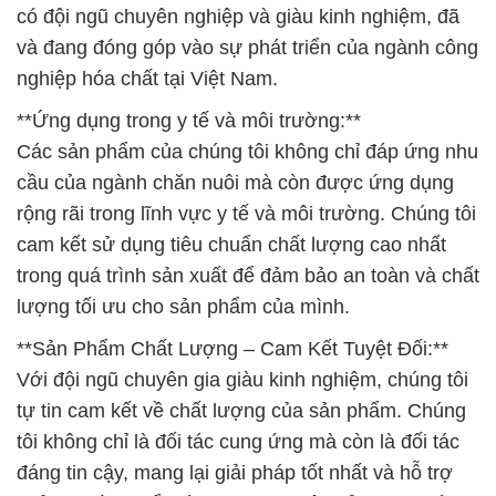
và mang lại giá trị thực sự cho quý khách hàng.
# Cty bán ¯ thương mại Hóa chất E.D.T.A Dạng Bột
— Disodium Ethylen Diamin Tetraacetate Powder
Ấn Độ India
# Địa chỉ bán ¯ thương mại Hóa chất E.D.T.A Dạng
Bột — Disodium Ethylen Diamin Tetraacetate
Powder Ấn Độ India
# Kinh doanh ( phân phối ) Hóa chất E.D.T.A Dạng
Bột — Disodium Ethylen Diamin Tetraacetate
Powder Ấn Độ India
# Đơn vị chuyên kinh doanh → bán Hóa chất
E.D.T.A Dạng Bột — Disodium Ethylen Diamin
Tetraacetate Powder Ấn Độ India
# Công ty chuyên phân phối § bán Hóa chất E.D.T.A
Dạng Bột — Disodium Ethylen Diamin Tetraacetate